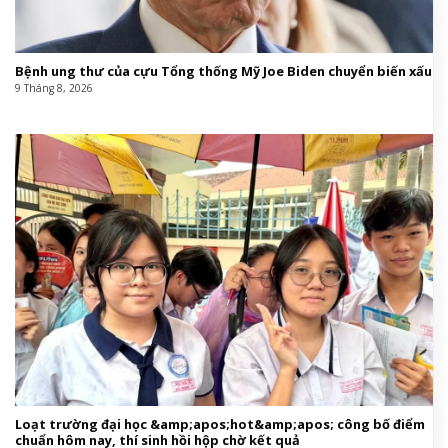
Bệnh ung thư của cựu Tổng thống Mỹ Joe Biden chuyển biến xấu
9 Tháng 8, 2026
Loạt trường đại học &amp;apos;hot&amp;apos; công bố điểm
chuẩn hôm nay, thí sinh hồi hộp chờ kết quả