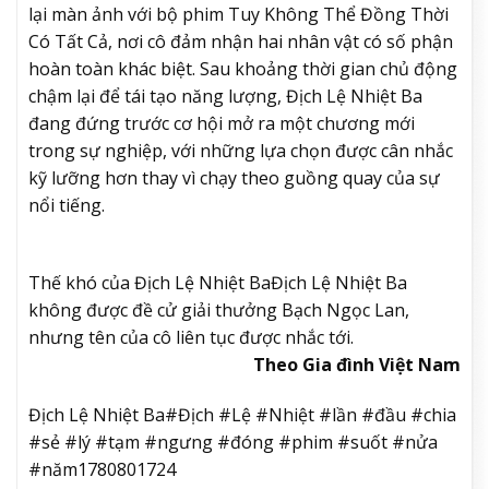
lại màn ảnh với bộ phim Tuy Không Thể Đồng Thời
Có Tất Cả, nơi cô đảm nhận hai nhân vật có số phận
hoàn toàn khác biệt. Sau khoảng thời gian chủ động
chậm lại để tái tạo năng lượng, Địch Lệ Nhiệt Ba
đang đứng trước cơ hội mở ra một chương mới
trong sự nghiệp, với những lựa chọn được cân nhắc
kỹ lưỡng hơn thay vì chạy theo guồng quay của sự
nổi tiếng.
Thế khó của Địch Lệ Nhiệt Ba
Địch Lệ Nhiệt Ba
không được đề cử giải thưởng Bạch Ngọc Lan,
nhưng tên của cô liên tục được nhắc tới.
Theo Gia đình Việt Nam
Địch Lệ Nhiệt Ba#Địch #Lệ #Nhiệt #lần #đầu #chia
#sẻ #lý #tạm #ngưng #đóng #phim #suốt #nửa
#năm1780801724