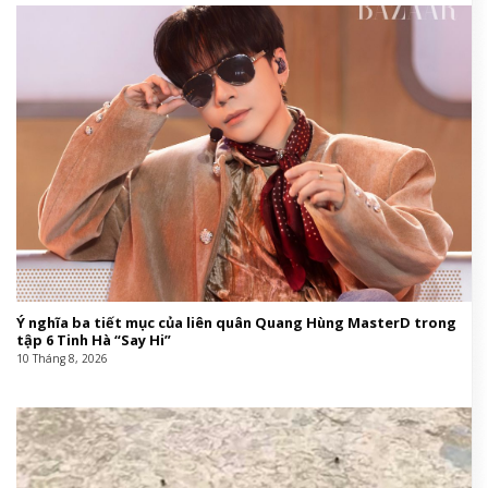
Ý nghĩa ba tiết mục của liên quân Quang Hùng MasterD trong
tập 6 Tinh Hà “Say Hi”
10 Tháng 8, 2026