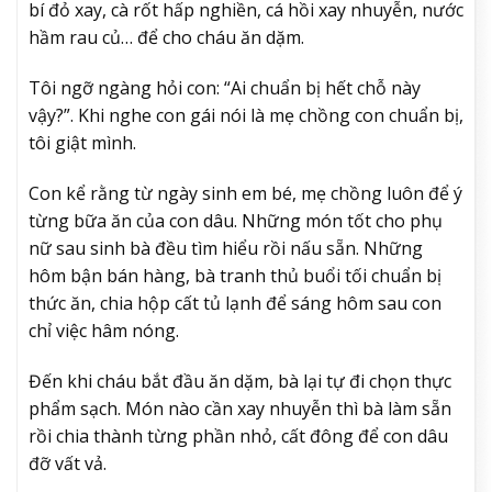
bí đỏ xay, cà rốt hấp nghiền, cá hồi xay nhuyễn, nước
hầm rau củ… để cho cháu ăn dặm.
Tôi ngỡ ngàng hỏi con: “Ai chuẩn bị hết chỗ này
vậy?”. Khi nghe con gái nói là mẹ chồng con chuẩn bị,
tôi giật mình.
Con kể rằng từ ngày sinh em bé, mẹ chồng luôn để ý
từng bữa ăn của con dâu. Những món tốt cho phụ
nữ sau sinh bà đều tìm hiểu rồi nấu sẵn. Những
hôm bận bán hàng, bà tranh thủ buổi tối chuẩn bị
thức ăn, chia hộp cất tủ lạnh để sáng hôm sau con
chỉ việc hâm nóng.
Đến khi cháu bắt đầu ăn dặm, bà lại tự đi chọn thực
phẩm sạch. Món nào cần xay nhuyễn thì bà làm sẵn
rồi chia thành từng phần nhỏ, cất đông để con dâu
đỡ vất vả.