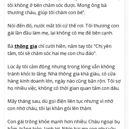
tôi không ở bên chăm sóc được. Mong ông bà
thương cháu, giúp tôi chăm con bé”.
Nói đến đó, nước mắt tôi cứ thế rơi. Tôi thương con
gái lần đầu làm mẹ, lại không có mẹ đẻ bên cạnh.
Bà
thông gia
chỉ cười hiền, nắm tay tôi: “Chị yên
tâm, tôi sẽ chăm sóc hai mẹ con chu đáo”.
Lúc ấy tôi cảm động nhưng trong lòng vẫn không
tránh khỏi lo lắng. Nhà thông gia khá giàu, có cửa
hàng kinh doanh lớn, ngày nào cũng bận rộn. Tôi sợ
họ nhiều việc, không có thời gian quan tâm con dâu.
Mấy tháng sau, dù gọi điện liên tục nhưng vì nhớ
con nhớ cháu, tôi lại khăn gói lên thăm.
Con gái trông khỏe mạnh hơn nhiều. Cháu ngoại bụ
bẫm, trắng trẻo, lanh lợi. Nhìn hai mẹ con như vậy,