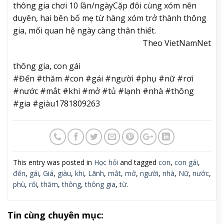
thông gia chơi 10 lần/ngày
Cặp đôi cùng xóm nên
duyên, hai bên bố mẹ từ hàng xóm trở thành thông
gia, mối quan hệ ngày càng thân thiết.
Theo VietNamNet
thông gia, con gái
#Đến #thăm #con #gái #người #phụ #nữ #rơi
#nước #mắt #khi #mở #tủ #lạnh #nhà #thông
#gia #giàu1781809263
This entry was posted in
Học hỏi
and tagged
con
,
con gái
,
đến
,
gái
,
Giá
,
giàu
,
khi
,
Lãnh
,
mắt
,
mở
,
người
,
nhà
,
Nữ
,
nước
,
phù
,
rối
,
thăm
,
thông
,
thông gia
,
từ
.
Tin cùng chuyên mục: