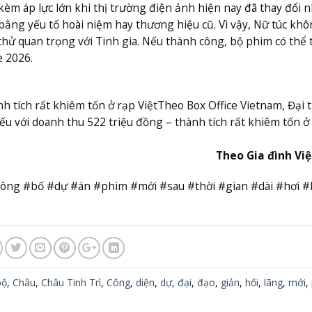
 kèm áp lực lớn khi thị trường điện ảnh hiện nay đã thay đổi n
ằng yếu tố hoài niệm hay thương hiệu cũ. Vì vậy, Nữ túc khô
hử quan trọng với Tinh gia. Nếu thành công, bộ phim có thể 
è 2026.
h tích rất khiêm tốn ở rạp Việt
Theo Box Office Vietnam, Đại 
iếu với doanh thu 522 triệu đồng – thành tích rất khiêm tốn ở
Theo Gia đình Vi
công #bố #dự #án #phim #mới #sau #thời #gian #dài #hơi #
bộ
,
Châu
,
Châu Tinh Trì
,
Công
,
diện
,
dự
,
đại
,
đạo
,
giản
,
hối
,
lãng
,
mới
,