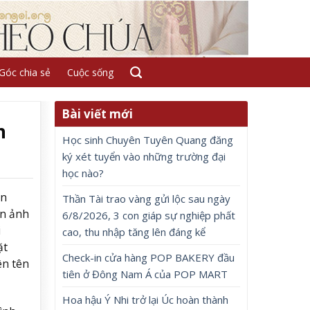
Góc chia sẻ
Cuộc sống
Bài viết mới
n
Học sinh Chuyên Tuyên Quang đăng
ký xét tuyển vào những trường đại
học nào?
ên
Thần Tài trao vàng gửi lộc sau ngày
ện ảnh
6/8/2026, 3 con giáp sự nghiệp phất
i
cao, thu nhập tăng lên đáng kể
ặt
Check-in cửa hàng POP BAKERY đầu
ên tên
tiên ở Đông Nam Á của POP MART
Hoa hậu Ý Nhi trở lại Úc hoàn thành