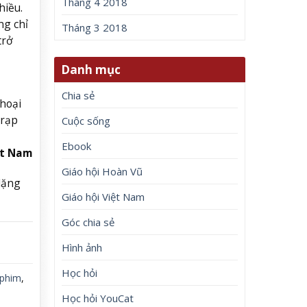
Tháng 4 2018
hiều.
ng chỉ
Tháng 3 2018
trở
Danh mục
Chia sẻ
thoại
 rạp
Cuộc sống
Ebook
ệt Nam
Giáo hội Hoàn Vũ
lặng
Giáo hội Việt Nam
Góc chia sẻ
Hình ảnh
Học hỏi
phim
,
Học hỏi YouCat