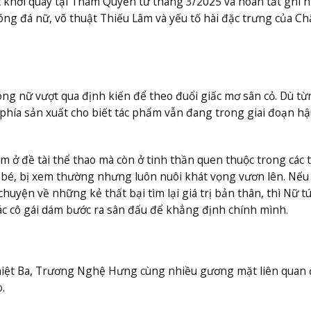
 khởi quay tại Thâm Quyến từ tháng 3/2025 và hoàn tất ghi h
ng đá nữ, võ thuật Thiếu Lâm và yếu tố hài đặc trưng của Ch
ng nữ vượt qua định kiến để theo đuổi giấc mơ sân cỏ. Dù từ
 phía sản xuất cho biết tác phẩm vẫn đang trong giai đoạn hậ
ở đề tài thể thao mà còn ở tinh thần quen thuộc trong các t
bé, bị xem thường nhưng luôn nuôi khát vọng vươn lên. Nếu
yện về những kẻ thất bại tìm lại giá trị bản thân, thì Nữ t
c cô gái dám bước ra sân đấu để khẳng định chính mình.
Nhiệt Ba, Trương Nghệ Hưng cùng nhiều gương mặt liên quan
.