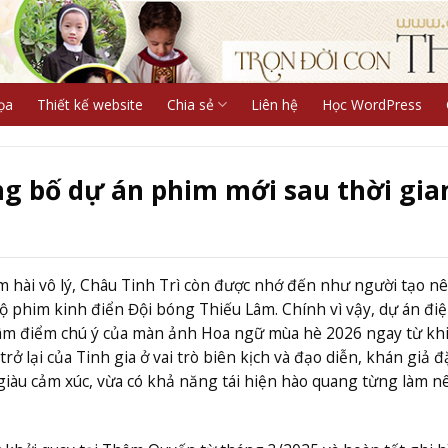
ọa
Thiết kế website
Chia sẻ
Liên hệ
Học WordPress
ng bố dự án phim mới sau thời gia
m hài vô lý, Châu Tinh Trì còn được nhớ đến như người tạo n
ộ phim kinh điển Đội bóng Thiếu Lâm. Chính vì vậy, dự án đi
âm điểm chú ý của màn ảnh Hoa ngữ mùa hè 2026 ngay từ kh
ở lại của Tinh gia ở vai trò biên kịch và đạo diễn, khán giả đ
giàu cảm xúc, vừa có khả năng tái hiện hào quang từng làm n