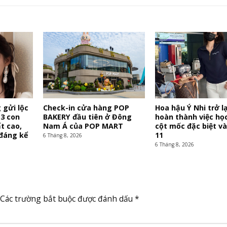
 gửi lộc
Check-in cửa hàng POP
Hoa hậu Ý Nhi trở lạ
 3 con
BAKERY đầu tiên ở Đông
hoàn thành việc học
t cao,
Nam Á của POP MART
cột mốc đặc biệt v
 đáng kể
11
6 Tháng 8, 2026
6 Tháng 8, 2026
Các trường bắt buộc được đánh dấu
*