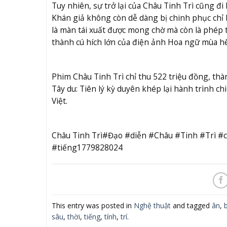
Tuy nhiên, sự trở lại của Châu Tinh Trì cũng đi
Khán giả không còn dễ dàng bị chinh phục chỉ b
là màn tái xuất được mong chờ mà còn là phép t
thành cú hích lớn của điện ảnh Hoa ngữ mùa h
Phim Châu Tinh Trì chỉ thu 522 triệu đồng, thàn
Tây du: Tiên lý kỳ duyên khép lại hành trình ch
Việt.
Châu Tinh Trì#Đạo #diễn #Châu #Tinh #Trì #
#tiếng1779828024
This entry was posted in
Nghệ thuật
and tagged
ân
,
sâu
,
thời
,
tiếng
,
tính
,
trí
.