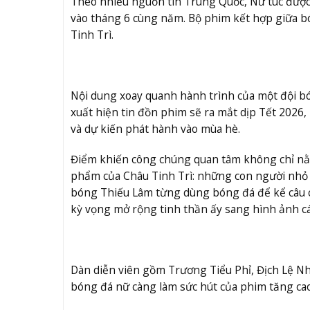
Theo nhiều nguồn tin Trung Quốc, Nữ túc được
vào tháng 6 cùng năm. Bộ phim kết hợp giữa bó
Tinh Trì.
Nội dung xoay quanh hành trình của một đội bó
xuất hiện tin đồn phim sẽ ra mắt dịp Tết 2026,
và dự kiến phát hành vào mùa hè.
Điểm khiến công chúng quan tâm không chỉ nằm 
phẩm của Châu Tinh Trì: những con người nhỏ 
bóng Thiếu Lâm từng dùng bóng đá để kể câu chu
kỳ vọng mở rộng tinh thần ấy sang hình ảnh cá
Dàn diễn viên gồm Trương Tiểu Phỉ, Địch Lệ 
bóng đá nữ càng làm sức hút của phim tăng cao