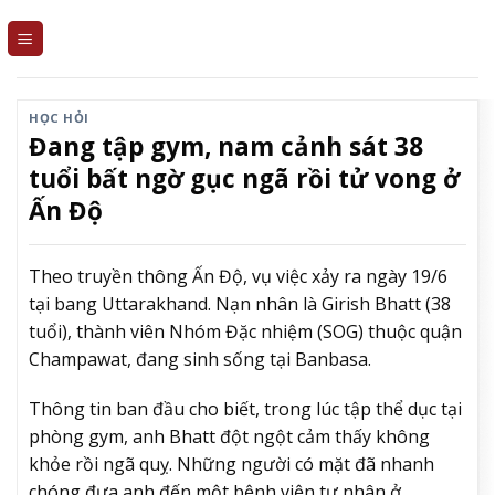
Skip
to
content
HỌC HỎI
Đang tập gym, nam cảnh sát 38
tuổi bất ngờ gục ngã rồi tử vong ở
Ấn Độ
Theo truyền thông Ấn Độ, vụ việc xảy ra ngày 19/6
tại bang Uttarakhand. Nạn nhân là Girish Bhatt (38
tuổi), thành viên Nhóm Đặc nhiệm (SOG) thuộc quận
Champawat, đang sinh sống tại Banbasa.
Thông tin ban đầu cho biết, trong lúc tập thể dục tại
phòng gym, anh Bhatt đột ngột cảm thấy không
khỏe rồi ngã quỵ. Những người có mặt đã nhanh
chóng đưa anh đến một bệnh viện tư nhân ở