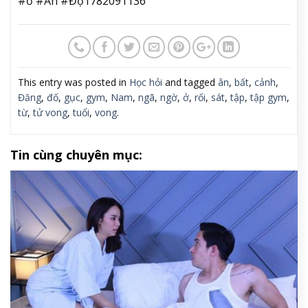
#ở #Ấn #Độ1782091136
This entry was posted in
Học hỏi
and tagged
ân
,
bất
,
cảnh
,
Đăng
,
đố
,
gục
,
gym
,
Nam
,
ngã
,
ngờ
,
ở
,
rối
,
sát
,
tập
,
tập gym
,
từ
,
tử vong
,
tuổi
,
vong
.
Tin cùng chuyên mục: