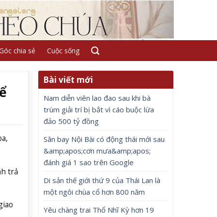
Góc chia sẻ
Cuộc sống
Bài viết mới
ể
Nam diễn viên lao đao sau khi bà
trùm giải trí bị bắt vì cáo buộc lừa
đảo 500 tỷ đồng
a,
Sân bay Nội Bài có động thái mới sau
&amp;apos;cơn mưa&amp;apos;
đánh giá 1 sao trên Google
nh trả
Di sản thế giới thứ 9 của Thái Lan là
một ngôi chùa cổ hơn 800 năm
giao
Yêu chàng trai Thổ Nhĩ Kỳ hơn 19