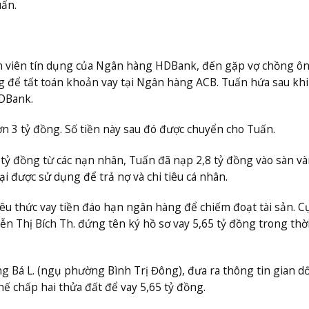
uấn.
ân viên tín dụng của Ngân hàng HDBank, đến gặp vợ chồng ô
ng để tất toán khoản vay tại Ngân hàng ACB. Tuấn hứa sau kh
HDBank.
n 3 tỷ đồng. Số tiền này sau đó được chuyển cho Tuấn.
 tỷ đồng từ các nạn nhân, Tuấn đã nạp 2,8 tỷ đồng vào sàn v
i được sử dụng để trả nợ và chi tiêu cá nhân.
êu thức vay tiền đáo hạn ngân hàng để chiếm đoạt tài sản. Cụ
n Thị Bích Th. đứng tên ký hồ sơ vay 5,65 tỷ đồng trong thờ
ng Bá L. (ngụ phường Bình Trị Đông), đưa ra thông tin gian d
hế chấp hai thửa đất để vay 5,65 tỷ đồng.