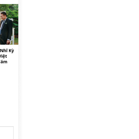
Nhĩ Kỳ
Việt
đám