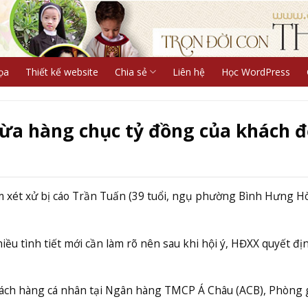
ọa
Thiết kế website
Chia sẻ
Liên hệ
Học WordPress
ừa hàng chục tỷ đồng của khách đ
xét xử bị cáo Trần Tuấn (39 tuổi, ngụ phường Bình Hưng Hò
hiều tình tiết mới cần làm rõ nên sau khi hội ý, HĐXX quyết đị
hách hàng cá nhân tại Ngân hàng TMCP Á Châu (ACB), Phòng 