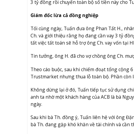
3 tỷ đồng rồi chuyển toàn bộ số tiền này cho T
Giám đốc lừa cả đồng nghiệp
Tối cùng ngày, Tuấn đưa ông Phan Tất H., nh
Ch. và giới thiệu rằng họ đang cần vay 3 tỷ đồ
tất việc tất toán sẽ hỗ trợ ông Ch. vay vốn tại 
Tin tưởng, ông H. đã cho vợ chồng ông Ch. mượ
Theo cáo buộc, sau khi chiếm đoạt tổng cộng 6
Trustmarket nhưng thua lỗ toàn bộ. Phần còn lạ
Không dừng lại ở đó, Tuấn tiếp tục sử dụng chi
anh ta nhờ một khách hàng của ACB là bà Nguyễ
ngày.
Sau khi bà Th. đồng ý, Tuấn liên hệ với ông Đặ
bà Th. đang gặp khó khăn về tài chính và cần t