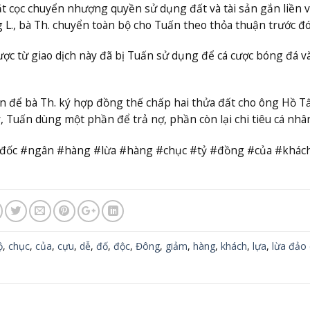
t cọc chuyển nhượng quyền sử dụng đất và tài sản gắn liền v
g L., bà Th. chuyển toàn bộ cho Tuấn theo thỏa thuận trước đó
ược từ giao dịch này đã bị Tuấn sử dụng để cá cược bóng đá v
n để bà Th. ký hợp đồng thế chấp hai thửa đất cho ông Hồ T
, Tuấn dùng một phần để trả nợ, phần còn lại chi tiêu cá nhâ
 #đốc #ngân #hàng #lừa #hàng #chục #tỷ #đồng #của #khác
ộ
,
chục
,
của
,
cựu
,
dễ
,
đố
,
độc
,
Đông
,
giảm
,
hàng
,
khách
,
lựa
,
lừa đảo