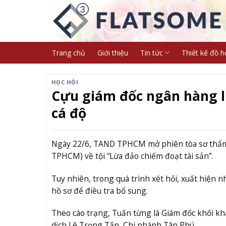
Skip
to
content
Trang chủ
Giới thiệu
Tin tức
Thiết kế đồ h
HỌC HỎI
Cựu giám đốc ngân hàng l
cá độ
Ngày 22/6, TAND TPHCM mở phiên tòa sơ thẩm 
TPHCM) về tội “Lừa đảo chiếm đoạt tài sản”.
Tuy nhiên, trong quá trình xét hỏi, xuất hiện n
hồ sơ để điều tra bổ sung.
Theo cáo trạng, Tuấn từng là Giám đốc khối k
dịch Lê Trọng Tấn, Chi nhánh Tân Phú.