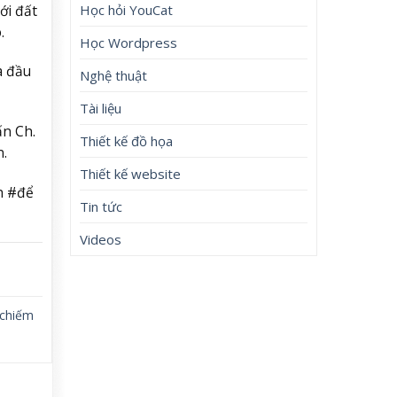
Học hỏi YouCat
ới đất
.
Học Wordpress
à đầu
Nghệ thuật
Tài liệu
ấn Ch.
Thiết kế đồ họa
n.
Thiết kế website
h #để
Tin tức
Videos
 chiếm