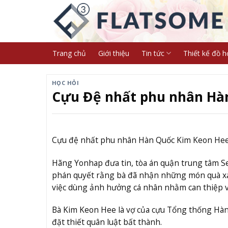
Skip
to
content
Trang chủ
Giới thiệu
Tin tức
Thiết kế đồ h
HỌC HỎI
Cựu Đệ nhất phu nhân Hàn
Cựu đệ nhất phu nhân Hàn Quốc Kim Keon Hee.
Hãng Yonhap đưa tin, tòa án quận trung tâm Seou
phán quyết rằng bà đã nhận những món quà xa x
việc dùng ảnh hưởng cá nhân nhằm can thiệp và
Bà Kim Keon Hee là vợ của cựu Tổng thống Hàn
đặt thiết quân luật bất thành.