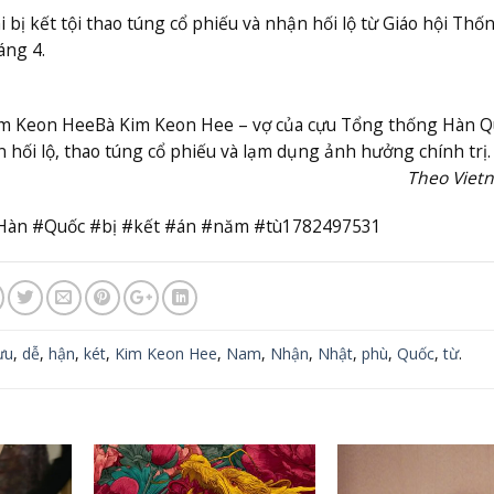
bị kết tội thao túng cổ phiếu và nhận hối lộ từ Giáo hội Thố
áng 4.
im Keon Hee
Bà Kim Keon Hee – vợ của cựu Tổng thống Hàn Q
n hối lộ, thao túng cổ phiếu và lạm dụng ảnh hưởng chính trị.
Theo Viet
àn #Quốc #bị #kết #án #năm #tù1782497531
ựu
,
dễ
,
hận
,
két
,
Kim Keon Hee
,
Nam
,
Nhận
,
Nhật
,
phù
,
Quốc
,
từ
.