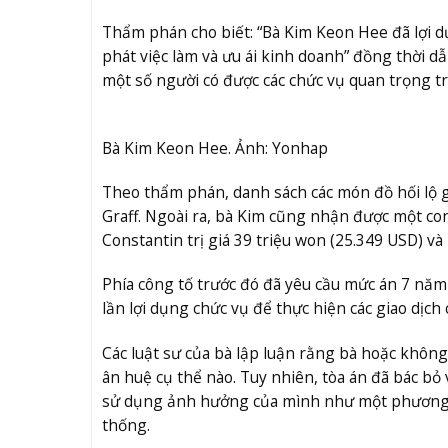
Thẩm phán cho biết: “Bà Kim Keon Hee đã lợi d
phát việc làm và ưu ái kinh doanh” đồng thời 
một số người có được các chức vụ quan trọng t
Bà Kim Keon Hee. Ảnh: Yonhap
Theo thẩm phán, danh sách các món đồ hối lộ gồ
Graff. Ngoài ra, bà Kim cũng nhận được một con
Constantin trị giá 39 triệu won (25.349 USD) và 
Phía công tố trước đó đã yêu cầu mức án 7 năm 
lần lợi dụng chức vụ để thực hiện các giao dịch 
Các luật sư của bà lập luận rằng bà hoặc khô
ân huệ cụ thể nào. Tuy nhiên, tòa án đã bác bỏ
sử dụng ảnh hưởng của mình như một phương ti
thống.