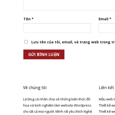
Tên
*
Email
*
Lưu tên của tôi, email, và trang web trong trì
Về chúng tôi
Liên kết
Là blog cá nhân chia sẻ những kiến thức đồ
Mẫu web t
họa và kinh nghiệm làm website Wordpress
Thiết kế w
cho tất cả mọi người. Mình rất yêu thích Nghệ
Thiết kế w