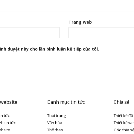
Trang web
nh duyệt này cho lần bình luận kế tiếp của tôi.
 website
Danh mục tin tức
Chia sẻ
in tức
Thời trang
Thiết kế đồ
eb tin tức
Văn hóa
Thiết kế we
ebsite
Thể thao
Góc chia s