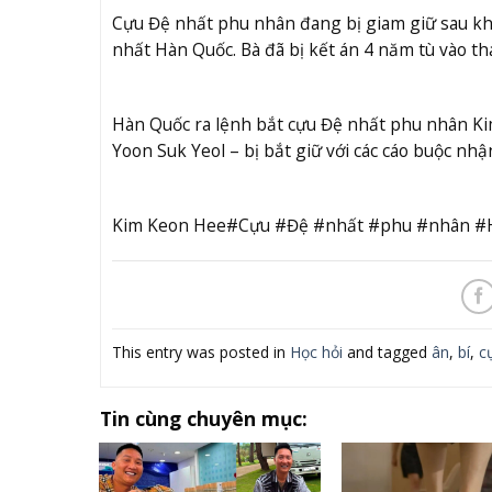
Cựu Đệ nhất phu nhân đang bị giam giữ sau khi 
nhất Hàn Quốc. Bà đã bị kết án 4 năm tù vào th
Hàn Quốc ra lệnh bắt cựu Đệ nhất phu nhân K
Yoon Suk Yeol – bị bắt giữ với các cáo buộc nhậ
Kim Keon Hee#Cựu #Đệ #nhất #phu #nhân #H
This entry was posted in
Học hỏi
and tagged
ân
,
bí
,
c
Tin cùng chuyên mục: