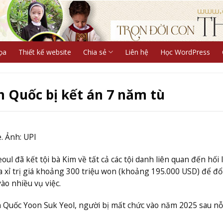
ọa
Thiết kế website
Chia sẻ
Liên hệ
Học WordPress
 Quốc bị kết án 7 năm tù
 Ảnh: UPI
l đã kết tội bà Kim về tất cả các tội danh liên quan đến hối l
ỉ trị giá khoảng 300 triệu won (khoảng 195.000 USD) để đổi
o nhiều vụ việc.
 Quốc Yoon Suk Yeol, người bị mất chức vào năm 2025 sau nỗ