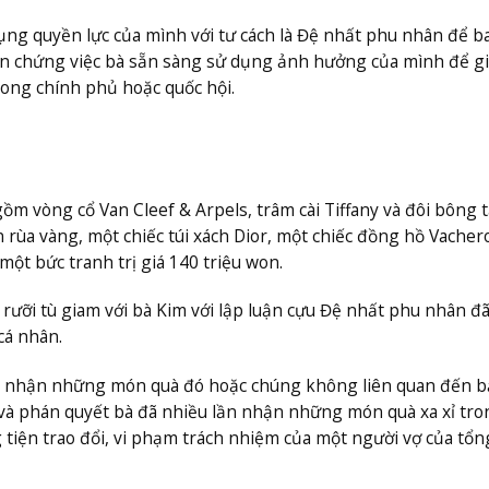
ụng quyền lực của mình với tư cách là Đệ nhất phu nhân để b
dẫn chứng việc bà sẵn sàng sử dụng ảnh hưởng của mình để g
rong chính phủ hoặc quốc hội.
m vòng cổ Van Cleef & Arpels, trâm cài Tiffany và đôi bông t
 rùa vàng, một chiếc túi xách Dior, một chiếc đồng hồ Vacher
một bức tranh trị giá 140 triệu won.
rưỡi tù giam với bà Kim với lập luận cựu Đệ nhất phu nhân đ
cá nhân.
ng nhận những món quà đó hoặc chúng không liên quan đến b
 và phán quyết bà đã nhiều lần nhận những món quà xa xỉ tro
ện trao đổi, vi phạm trách nhiệm của một người vợ của tổn