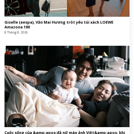
Giselle (aespa), Văn Mai Hương trót yêu túi xách LOEWE
Amazona 180
8 Tháng 8, 2026
Cuộc sống của &amp;apos;đả nữ màn ảnh Việt&amp;apos; khi