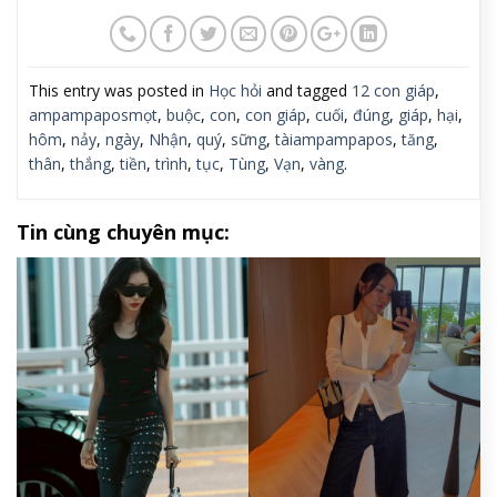
This entry was posted in
Học hỏi
and tagged
12 con giáp
,
ampampaposmọt
,
buộc
,
con
,
con giáp
,
cuối
,
đúng
,
giáp
,
hại
,
hôm
,
nảy
,
ngày
,
Nhận
,
quý
,
sững
,
tàiampampapos
,
tăng
,
thân
,
thắng
,
tiền
,
trình
,
tục
,
Tùng
,
Vạn
,
vàng
.
Tin cùng chuyên mục: