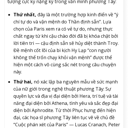
tượng cực kỳ nặng ký trong văn minh phương Tây:
Thứ nhất,
đây là một trường hợp kinh điển về “ý
chí tự do và vận mệnh do Thần định sẵn”. Lựa
chọn của Paris xem ra có vẻ tự do, nhưng thực
chất ngay từ khi cậu chào đời đã bị khóa chặt bởi
lời tiên tri — cậu định sẵn sẽ hủy diệt thành Troy.
Đề mệnh cốt lõi của bi kịch Hy Lạp “con người
không thể trốn chạy khỏi vận mệnh” được thể
hiện một cách vô cùng sắc nét trong câu chuyện
này.
Thứ hai,
nó xác lập ba nguyên mẫu về sức mạnh
của nữ giới trong nghệ thuật phương Tây: Sự
quyền lực và địa vị đại diện bởi Hera, trí tuệ và tài
năng đại diện bởi Athena, tình yêu và sắc đẹp đại
diện bởi Aphrodite. Từ thời Phục hưng đến hiện
đại, các họa sĩ phương Tây liên tục vẽ về chủ đề
“Cuộc phán xét của Paris” — Lucas Cranach, Peter