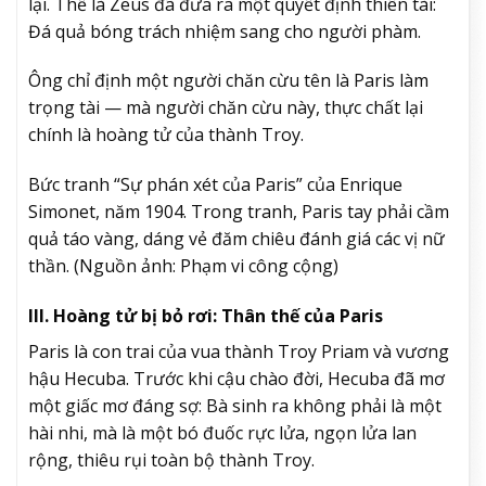
lại. Thế là Zeus đã đưa ra một quyết định thiên tài:
Đá quả bóng trách nhiệm sang cho người phàm.
Ông chỉ định một người chăn cừu tên là Paris làm
trọng tài — mà người chăn cừu này, thực chất lại
chính là hoàng tử của thành Troy.
Bức tranh “Sự phán xét của Paris” của Enrique
Simonet, năm 1904. Trong tranh, Paris tay phải cầm
quả táo vàng, dáng vẻ đăm chiêu đánh giá các vị nữ
thần. (Nguồn ảnh: Phạm vi công cộng)
III. Hoàng tử bị bỏ rơi: Thân thế của Paris
Paris là con trai của vua thành Troy Priam và vương
hậu Hecuba. Trước khi cậu chào đời, Hecuba đã mơ
một giấc mơ đáng sợ: Bà sinh ra không phải là một
hài nhi, mà là một bó đuốc rực lửa, ngọn lửa lan
rộng, thiêu rụi toàn bộ thành Troy.