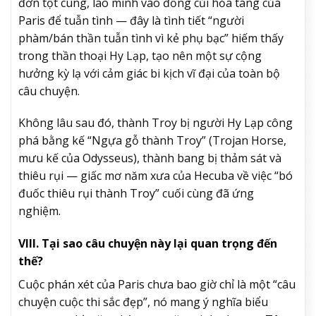
đớn tột cùng, lao mình vào đống củi hỏa táng của
Paris để tuẫn tình — đây là tình tiết “người
phàm/bán thần tuẫn tình vì kẻ phụ bạc” hiếm thấy
trong thần thoại Hy Lạp, tạo nên một sự cộng
hưởng kỳ lạ với cảm giác bi kịch vĩ đại của toàn bộ
câu chuyện.
Không lâu sau đó, thành Troy bị người Hy Lạp công
phá bằng kế “Ngựa gỗ thành Troy” (Trojan Horse,
mưu kế của Odysseus), thành bang bị thảm sát và
thiêu rụi — giấc mơ năm xưa của Hecuba về việc “bó
đuốc thiêu rụi thành Troy” cuối cùng đã ứng
nghiệm.
VIII. Tại sao câu chuyện này lại quan trọng đến
thế?
Cuộc phán xét của Paris chưa bao giờ chỉ là một “câu
chuyện cuộc thi sắc đẹp”, nó mang ý nghĩa biểu