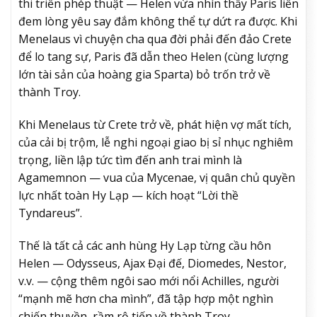
thi triển phép thuật — Helen vừa nhìn thấy Paris liền
đem lòng yêu say đắm không thể tự dứt ra được. Khi
Menelaus vì chuyện cha qua đời phải đến đảo Crete
để lo tang sự, Paris đã dẫn theo Helen (cùng lượng
lớn tài sản của hoàng gia Sparta) bỏ trốn trở về
thành Troy.
Khi Menelaus từ Crete trở về, phát hiện vợ mất tích,
của cải bị trộm, lễ nghi ngoại giao bị sỉ nhục nghiêm
trọng, liền lập tức tìm đến anh trai mình là
Agamemnon — vua của Mycenae, vị quân chủ quyền
lực nhất toàn Hy Lạp — kích hoạt “Lời thề
Tyndareus”.
Thế là tất cả các anh hùng Hy Lạp từng cầu hôn
Helen — Odysseus, Ajax Đại đế, Diomedes, Nestor,
v.v. — cộng thêm ngôi sao mới nổi Achilles, người
“mạnh mẽ hơn cha mình”, đã tập hợp một nghìn
chiến thuyền, rầm rộ tiến về thành Troy.