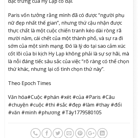
đặc trưng của Hy Lạp cổ đại.
Paris vốn tưởng rằng mình đã có được “người phụ
nữ đẹp nhất thế gian”, nhưng thứ cậu nhận được
thực chất là một cuộc chiến tranh kéo dài ròng rã
mười năm, cái chết của một thành phố, và sự ra đi
sớm của một sinh mạng. Đó là lý do tại sao cảm xúc
cốt lõi của bi kịch Hy Lạp không phải là sự sợ hãi, mà
là nỗi đáng tiếc sâu sắc của việc “rõ ràng có thể chọn
thứ khác, nhưng lại cố tình chọn thứ này”.
Theo Epoch Times
Văn hóa#Cuộc #phán #xét #của #Paris #Câu
#chuyện #cuộc #thi #sắc #đẹp #làm #thay #đổi
#văn #minh #phương #Tây1779580105