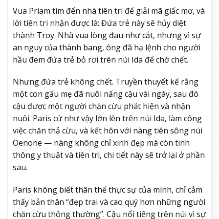
Vua Priam tìm đến nhà tiên tri để giải mã giấc mơ, và
lời tiên tri nhận được là: Đứa trẻ này sẽ hủy diệt
thành Troy. Nhà vua lòng đau như cắt, nhưng vì sự
an nguy của thành bang, ông đã hạ lệnh cho người
hầu đem đứa trẻ bỏ rơi trên núi Ida để chờ chết.
Nhưng đứa trẻ không chết. Truyền thuyết kể rằng
một con gấu mẹ đã nuôi nấng cậu vài ngày, sau đó
cậu được một người chăn cừu phát hiện và nhận
nuôi. Paris cứ như vậy lớn lên trên núi Ida, làm công
việc chăn thả cừu, và kết hôn với nàng tiên sông núi
Oenone — nàng không chỉ xinh đẹp mà còn tinh
thông y thuật và tiên tri, chi tiết này sẽ trở lại ở phần
sau.
Paris không biết thân thế thực sự của mình, chỉ cảm
thấy bản thân “đẹp trai và cao quý hơn những người
chăn cừu thông thường”. Cậu nổi tiếng trên núi vì sự