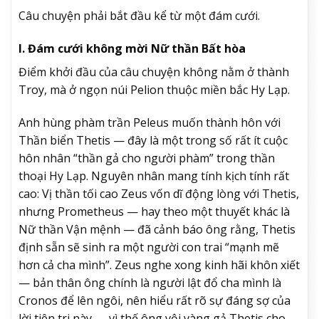
Câu chuyện phải bắt đầu kể từ một đám cưới.
I. Đám cưới không mời Nữ thần Bất hòa
Điểm khởi đầu của câu chuyện không nằm ở thành
Troy, mà ở ngọn núi Pelion thuộc miền bắc Hy Lạp.
Anh hùng phàm trần Peleus muốn thành hôn với
Thần biển Thetis — đây là một trong số rất ít cuộc
hôn nhân “thần gả cho người phàm” trong thần
thoại Hy Lạp. Nguyên nhân mang tính kịch tính rất
cao: Vị thần tối cao Zeus vốn dĩ động lòng với Thetis,
nhưng Prometheus — hay theo một thuyết khác là
Nữ thần Vận mệnh — đã cảnh báo ông rằng, Thetis
định sẵn sẽ sinh ra một người con trai “mạnh mẽ
hơn cả cha mình”. Zeus nghe xong kinh hãi khôn xiết
— bản thân ông chính là người lật đổ cha mình là
Cronos để lên ngôi, nên hiểu rất rõ sự đáng sợ của
lời tiên tri này — vì thế ông vội vàng gả Thetis cho