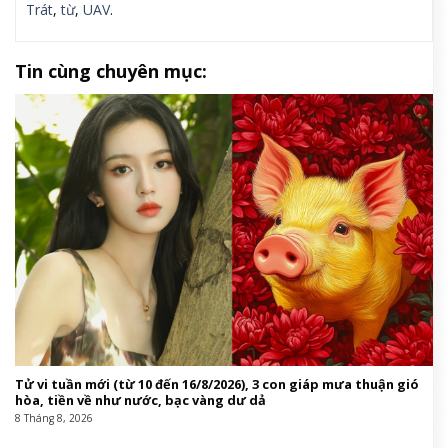
Trát
,
từ
,
UAV
.
Tin cùng chuyên mục:
Tử vi tuần mới (từ 10 đến 16/8/2026), 3 con giáp mưa thuận gió
hòa, tiền về như nước, bạc vàng dư dả
8 Tháng 8, 2026