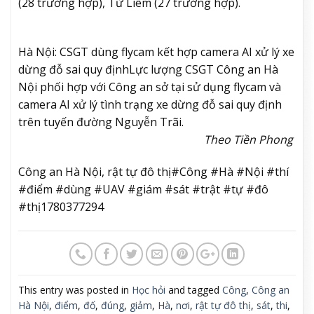
(28 trường hợp), Từ Liêm (27 trường hợp).
Hà Nội: CSGT dùng flycam kết hợp camera AI xử lý xe
dừng đỗ sai quy định
Lực lượng CSGT Công an Hà
Nội phối hợp với Công an sở tại sử dụng flycam và
camera AI xử lý tình trạng xe dừng đỗ sai quy định
trên tuyến đường Nguyễn Trãi.
Theo Tiền Phong
Công an Hà Nội, rật tự đô thị#Công #Hà #Nội #thí
#điểm #dùng #UAV #giám #sát #trật #tự #đô
#thị1780377294
This entry was posted in
Học hỏi
and tagged
Công
,
Công an
Hà Nội
,
điểm
,
đố
,
đúng
,
giảm
,
Hà
,
nơi
,
rật tự đô thị
,
sát
,
thi
,