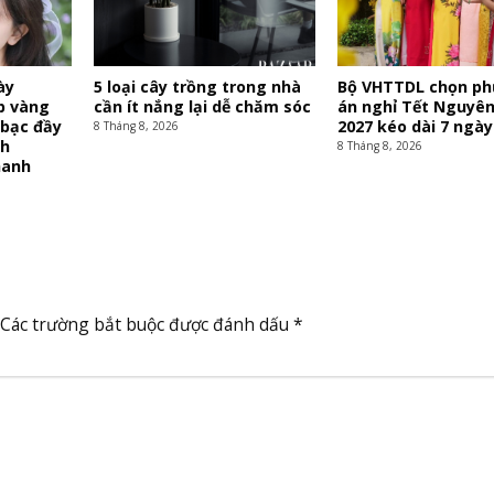
ày
5 loại cây trồng trong nhà
Bộ VHTTDL chọn p
áp vàng
cần ít nắng lại dễ chăm sóc
án nghỉ Tết Nguyê
 bạc đầy
2027 kéo dài 7 ngày
8 Tháng 8, 2026
nh
8 Tháng 8, 2026
hanh
Các trường bắt buộc được đánh dấu
*