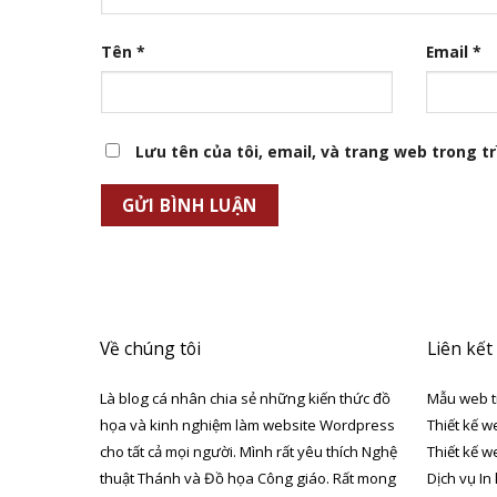
Tên
*
Email
*
Lưu tên của tôi, email, và trang web trong trì
Về chúng tôi
Liên kết
Là blog cá nhân chia sẻ những kiến thức đồ
Mẫu web t
họa và kinh nghiệm làm website Wordpress
Thiết kế w
cho tất cả mọi người. Mình rất yêu thích Nghệ
Thiết kế w
thuật Thánh và Đồ họa Công giáo. Rất mong
Dịch vụ In