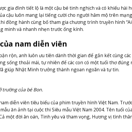
 gia đình tiết lộ là một cậu bé tinh nghịch và có khiếu hài h
a cậu luôn mang lại tiếng cười cho người hâm mộ trên mạng
hi đồng hành cùng bố tham gia chương trình truyền hình “Ai 
ông minh và nhanh nhẹn trước ống kính.
 của nam diễn viên
ận rộn, anh luôn ưu tiên dành thời gian để gắn kết cùng các 
 sống thoải mái, tự nhiên để các con có một tuổi thơ đúng 
đã giúp Nhật Minh trưởng thành ngoan ngoãn và tự tin.
 trường của bé Bon.
 diễn viên tiêu biểu của phim truyền hình Việt Nam. Trước
mẫu ăn ảnh tại cuộc thi Siêu mẫu Việt Nam 2004. Tên tuổi củ
Cả một đời ân oán, Tình yêu và tham vọng, Hương vị tình thâ