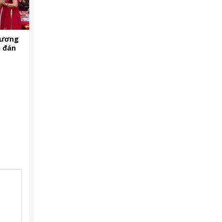
hương
n đán