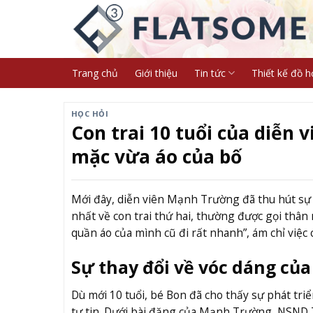
Skip
to
content
Trang chủ
Giới thiệu
Tin tức
Thiết kế đồ h
HỌC HỎI
Con trai 10 tuổi của diễn
mặc vừa áo của bố
Mới đây, diễn viên Mạnh Trường đã thu hút sự
nhất về con trai thứ hai, thường được gọi thân 
quần áo của mình cũ đi rất nhanh”, ám chỉ việc 
Sự thay đổi về vóc dáng của 
Dù mới 10 tuổi, bé Bon đã cho thấy sự phát triể
tự tin. Dưới bài đăng của Mạnh Trường, NSND T