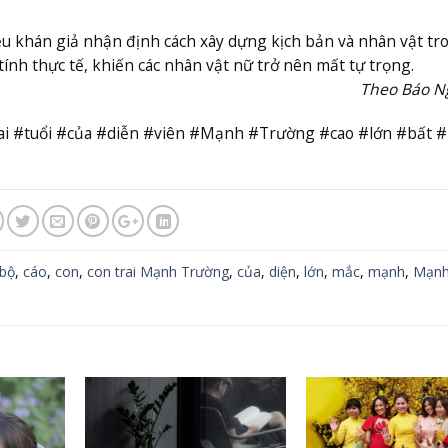
u khán giả nhận định cách xây dựng kịch bản và nhân vật tr
 tính thực tế, khiến các nhân vật nữ trở nên mất tự trọng.
Theo Báo N
i #tuổi #của #diễn #viên #Mạnh #Trường #cao #lớn #bất 
bộ
,
cáo
,
con
,
con trai Mạnh Trường
,
của
,
diện
,
lớn
,
mắc
,
mạnh
,
Mạn