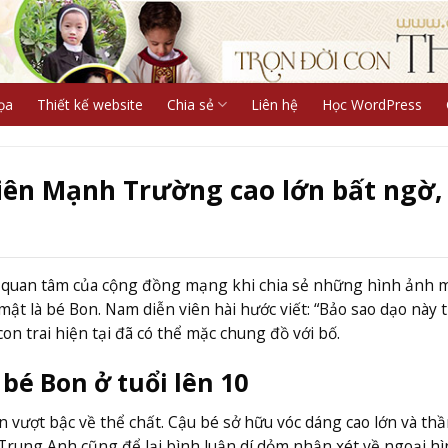
ọa
Thiết kế website
Chia sẻ
Liên hệ
Học WordPress
 viên Mạnh Trường cao lớn bất ngờ,
 quan tâm của cộng đồng mạng khi chia sẻ những hình ảnh 
mật là bé Bon. Nam diễn viên hài hước viết: “Bảo sao dạo này 
con trai hiện tại đã có thể mặc chung đồ với bố.
bé Bon ở tuổi lên 10
n vượt bậc về thể chất. Cậu bé sở hữu vóc dáng cao lớn và thầ
rung Anh cũng để lại bình luận dí dỏm nhận xét về ngoại hì