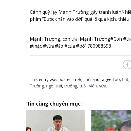
Cảnh quỳ lạy Mạnh Trường gây tranh luận
Nhiề
phim “Bước chân vào đời” quá lố quá kịch, thiếu
Mạnh Trường, con trai Mạnh Trường#Con #tra
#mặc #vừa #áo #của #bố1780988598
This entry was posted in
Học hỏi
and tagged
ào
,
bất
,
Trường
,
ngờ
,
trai
,
trưởng
,
tuổi
,
Viên
,
vừa
.
Tin cùng chuyên mục: