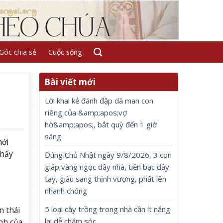
Góc chia sẻ
Cuộc sống
Bài viết mới
Lời khai kẻ đánh đập dã man con
riêng của &amp;apos;vợ
hờ&amp;apos;, bắt quỳ đến 1 giờ
sáng
mới
thấy
Đúng Chủ Nhật ngày 9/8/2026, 3 con
giáp vàng ngọc đầy nhà, tiền bạc đầy
tay, giàu sang thịnh vượng, phất lên
nhanh chóng
5 loại cây trồng trong nhà cần ít nắng
n thái
lại dễ chăm sóc
nh của