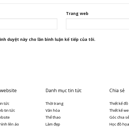
Trang web
nh duyệt này cho lần bình luận kế tiếp của tôi.
 website
Danh mục tin tức
Chia sẻ
in tức
Thời trang
Thiết kế đồ
eb tin tức
Văn hóa
Thiết kế we
ebsite
Thể thao
Góc chia s
 hình lên áo
Làm đẹp
Học đồ họ