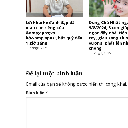
Lời khai kẻ đánh đập dã
Đúng Chủ Nhật ng
man con riêng của
9/8/2026, 3 con gi
&amp;apos;vợ
ngọc đầy nhà, tiền
hờ&amp;apos;, bắt quỳ đến
tay, giàu sang thị
1 giờ sáng
vượng, phất lên n
chóng
8 Tháng 8, 2026
8 Tháng 8, 2026
Để lại một bình luận
Email của bạn sẽ không được hiển thị công khai.
Bình luận
*