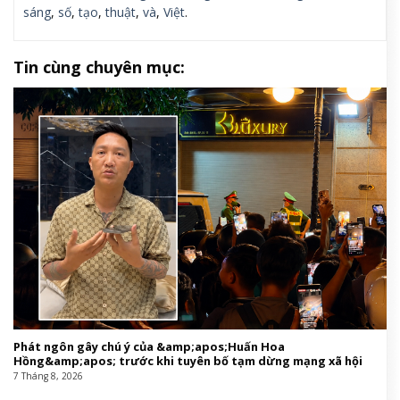
sáng
,
số
,
tạo
,
thuật
,
và
,
Việt
.
Tin cùng chuyên mục:
Phát ngôn gây chú ý của &amp;apos;Huấn Hoa
Hồng&amp;apos; trước khi tuyên bố tạm dừng mạng xã hội
7 Tháng 8, 2026