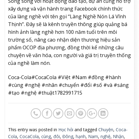
Song song với hoạt động đào tạo, dự án cũng hỗ trợ
xây dựng và vận hành trang Facebook chính thức
của làng nghề với tên gọi “Làng Nghề Nón Lá Vĩnh
Thịnh”. Đây sẽ là kênh truyền thông giúp quảng bá
hình ảnh làng nghề hơn 100 năm tuổi trên môi
trường số, nâng cao nhận diện thương hiệu sản
phẩm OCOP địa phương, đồng thời kể những câu
chuyện về văn hóa, con người và giá trị truyền thống
của nghề làm nón.
Coca-Cola#CocaCola #Việt #Nam #đồng #hành
#cùng #nghệ #nhân #chuyển #đổi #số #và #sáng
#tạo #nghệ #thuật1782991715
This entry was posted in
Học hỏi
and tagged
Chuyện
,
Coca-
Cola
,
CocaCola
,
cùng
,
đôi
,
Đông
,
hạnh
,
Nam
,
nghệ
,
Nhận
,