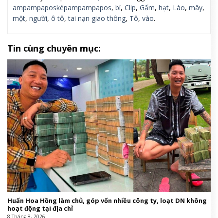
ampampaposképampampapos
,
bí
,
Clip
,
Gấm
,
hạt
,
Lào
,
mây
,
một
,
người
,
ô tô
,
tai nạn giao thông
,
Tô
,
vào
.
Tin cùng chuyên mục:
Huấn Hoa Hồng làm chủ, góp vốn nhiều công ty, loạt DN không
hoạt động tại địa chỉ
8 Tháng 8, 2026