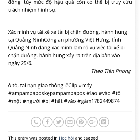
đồng; tùy mức độ hậu quả còn có thể bị truy cứu
trách nhiệm hình sự.
Xác minh vụ tài xế xe tải bị chặn đường, hành hung
tại Quảng Ninh
Công an phường Việt Hưng, tỉnh
Quảng Ninh đang xác minh làm rõ vụ việc tài xế bị
chặn đường, hành hung xảy ra trên địa bàn vào
ngày 25/6.
Theo Tiền Phong
ô tô, tai nạn giao thông #Clip #máy
#ampampaposkẹpampampapos #lao #vào #tô
#một #người #bị #hất #vào #gầm1782449874
This entry was posted in
Học hỏi
and tagged