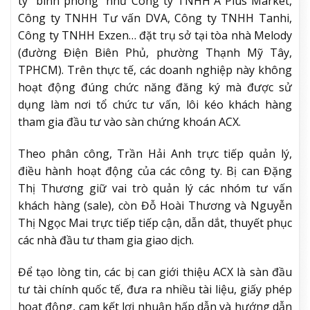
ty “bình phong” như Công ty TNHH A Plus Market,
Công ty TNHH Tư vấn DVA, Công ty TNHH Tanhi,
Công ty TNHH Exzen… đặt trụ sở tại tòa nhà Melody
(đường Điện Biên Phủ, phường Thạnh Mỹ Tây,
TPHCM). Trên thực tế, các doanh nghiệp này không
hoạt động đúng chức năng đăng ký mà được sử
dụng làm nơi tổ chức tư vấn, lôi kéo khách hàng
tham gia đầu tư vào sàn chứng khoán ACX.
Theo phân công, Trần Hải Anh trực tiếp quản lý,
điều hành hoạt động của các công ty. Bị can Đặng
Thị Thương giữ vai trò quản lý các nhóm tư vấn
khách hàng (sale), còn Đỗ Hoài Thương và Nguyễn
Thị Ngọc Mai trực tiếp tiếp cận, dẫn dắt, thuyết phục
các nhà đầu tư tham gia giao dịch.
Để tạo lòng tin, các bị can giới thiệu ACX là sàn đầu
tư tài chính quốc tế, đưa ra nhiều tài liệu, giấy phép
hoạt động, cam kết lợi nhuận hấp dẫn và hướng dẫn