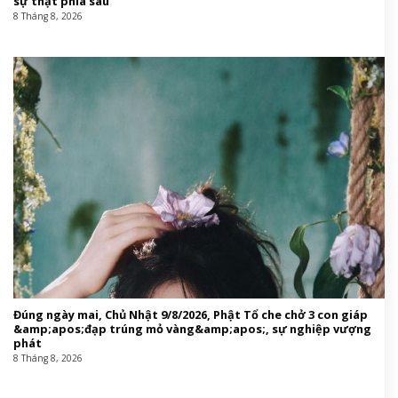
sự thật phía sau
8 Tháng 8, 2026
Đúng ngày mai, Chủ Nhật 9/8/2026, Phật Tổ che chở 3 con giáp
&amp;apos;đạp trúng mỏ vàng&amp;apos;, sự nghiệp vượng
phát
8 Tháng 8, 2026