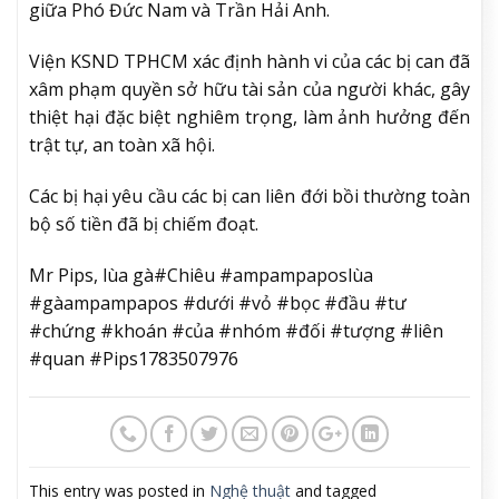
giữa Phó Đức Nam và Trần Hải Anh.
Viện KSND TPHCM xác định hành vi của các bị can đã
xâm phạm quyền sở hữu tài sản của người khác, gây
thiệt hại đặc biệt nghiêm trọng, làm ảnh hưởng đến
trật tự, an toàn xã hội.
Các bị hại yêu cầu các bị can liên đới bồi thường toàn
bộ số tiền đã bị chiếm đoạt.
Mr Pips, lùa gà#Chiêu #ampampaposlùa
#gàampampapos #dưới #vỏ #bọc #đầu #tư
#chứng #khoán #của #nhóm #đối #tượng #liên
#quan #Pips1783507976
This entry was posted in
Nghệ thuật
and tagged