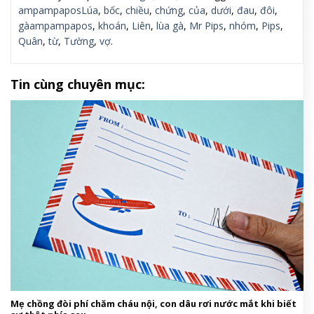
ampampaposLúa
,
bốc
,
chiều
,
chứng
,
của
,
dưới
,
đau
,
đôi
,
gàampampapos
,
khoán
,
Liên
,
lùa gà
,
Mr Pips
,
nhóm
,
Pips
,
Quân
,
từ
,
Tường
,
vợ
.
Tin cùng chuyên mục:
Mẹ chồng đòi phí chăm cháu nội, con dâu rơi nước mắt khi biết