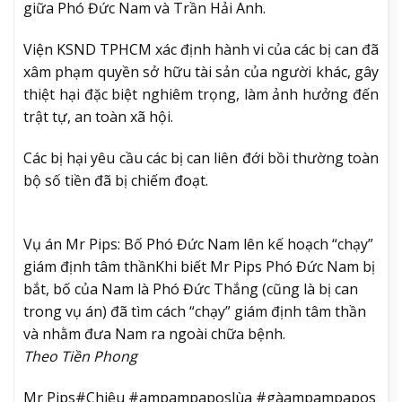
giữa Phó Đức Nam và Trần Hải Anh.
Viện KSND TPHCM xác định hành vi của các bị can đã
xâm phạm quyền sở hữu tài sản của người khác, gây
thiệt hại đặc biệt nghiêm trọng, làm ảnh hưởng đến
trật tự, an toàn xã hội.
Các bị hại yêu cầu các bị can liên đới bồi thường toàn
bộ số tiền đã bị chiếm đoạt.
Vụ án Mr Pips: Bố Phó Đức Nam lên kế hoạch “chạy”
giám định tâm thần
Khi biết Mr Pips Phó Đức Nam bị
bắt, bố của Nam là Phó Đức Thắng (cũng là bị can
trong vụ án) đã tìm cách “chạy” giám định tâm thần
và nhằm đưa Nam ra ngoài chữa bệnh.
Theo Tiền Phong
Mr Pips#Chiêu #ampampaposlùa #gàampampapos