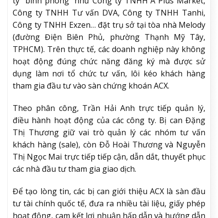
ty “bình phong” như Công ty TNHH A Plus Market,
Công ty TNHH Tư vấn DVA, Công ty TNHH Tanhi,
Công ty TNHH Exzen… đặt trụ sở tại tòa nhà Melody
(đường Điện Biên Phủ, phường Thạnh Mỹ Tây,
TPHCM). Trên thực tế, các doanh nghiệp này không
hoạt động đúng chức năng đăng ký mà được sử
dụng làm nơi tổ chức tư vấn, lôi kéo khách hàng
tham gia đầu tư vào sàn chứng khoán ACX.
Theo phân công, Trần Hải Anh trực tiếp quản lý,
điều hành hoạt động của các công ty. Bị can Đặng
Thị Thương giữ vai trò quản lý các nhóm tư vấn
khách hàng (sale), còn Đỗ Hoài Thương và Nguyễn
Thị Ngọc Mai trực tiếp tiếp cận, dẫn dắt, thuyết phục
các nhà đầu tư tham gia giao dịch.
Để tạo lòng tin, các bị can giới thiệu ACX là sàn đầu
tư tài chính quốc tế, đưa ra nhiều tài liệu, giấy phép
hoạt động, cam kết lợi nhuận hấp dẫn và hướng dẫn