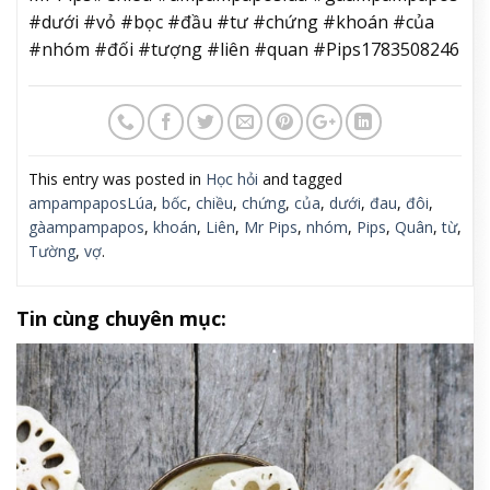
#dưới #vỏ #bọc #đầu #tư #chứng #khoán #của
#nhóm #đối #tượng #liên #quan #Pips1783508246
This entry was posted in
Học hỏi
and tagged
ampampaposLúa
,
bốc
,
chiều
,
chứng
,
của
,
dưới
,
đau
,
đôi
,
gàampampapos
,
khoán
,
Liên
,
Mr Pips
,
nhóm
,
Pips
,
Quân
,
từ
,
Tường
,
vợ
.
Tin cùng chuyên mục: