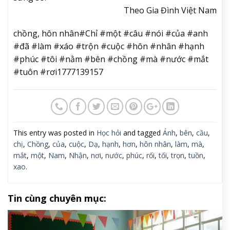
Theo Gia Đình Việt Nam
chồng, hôn nhân#Chỉ #một #câu #nói #của #anh
#đã #làm #xáo #trộn #cuộc #hôn #nhân #hạnh
#phúc #tôi #nằm #bên #chồng #mà #nước #mắt
#tuôn #rơi1777139157
This entry was posted in
Học hỏi
and tagged
Ánh
,
bên
,
cầu
,
chị
,
Chồng
,
của
,
cuộc
,
Dạ
,
hạnh
,
hơn
,
hôn nhân
,
làm
,
mà
,
mắt
,
một
,
Nam
,
Nhận
,
nơi
,
nước
,
phúc
,
rối
,
tối
,
trọn
,
tuồn
,
xao
.
Tin cùng chuyên mục: