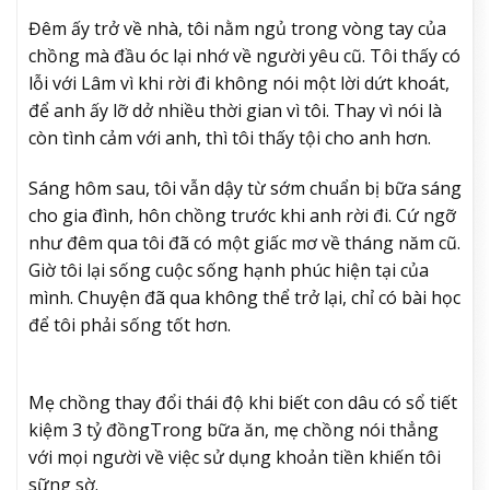
Đêm ấy trở về nhà, tôi nằm ngủ trong vòng tay của
chồng mà đầu óc lại nhớ về người yêu cũ. Tôi thấy có
lỗi với Lâm vì khi rời đi không nói một lời dứt khoát,
để anh ấy lỡ dở nhiều thời gian vì tôi. Thay vì nói là
còn tình cảm với anh, thì tôi thấy tội cho anh hơn.
Sáng hôm sau, tôi vẫn dậy từ sớm chuẩn bị bữa sáng
cho gia đình, hôn chồng trước khi anh rời đi. Cứ ngỡ
như đêm qua tôi đã có một giấc mơ về tháng năm cũ.
Giờ tôi lại sống cuộc sống hạnh phúc hiện tại của
mình. Chuyện đã qua không thể trở lại, chỉ có bài học
để tôi phải sống tốt hơn.
Mẹ chồng thay đổi thái độ khi biết con dâu có sổ tiết
kiệm 3 tỷ đồng
Trong bữa ăn, mẹ chồng nói thẳng
với mọi người về việc sử dụng khoản tiền khiến tôi
sững sờ.