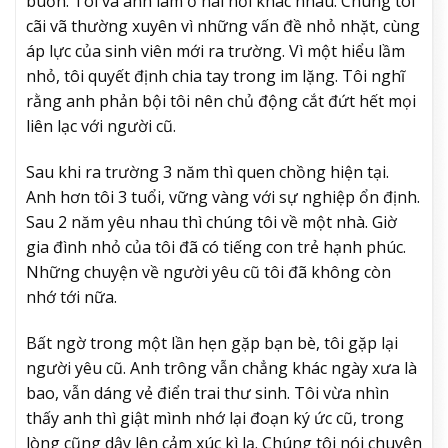
buồn. Tôi và anh làm ở hai nơi khác nhau. Chúng tôi
cãi vã thường xuyên vì những vấn đề nhỏ nhặt, cùng
áp lực của sinh viên mới ra trường. Vì một hiểu lầm
nhỏ, tôi quyết định chia tay trong im lặng. Tôi nghĩ
rằng anh phản bội tôi nên chủ động cắt đứt hết mọi
liên lạc với người cũ.
Sau khi ra trường 3 năm thì quen chồng hiện tại.
Anh hơn tôi 3 tuổi, vững vàng với sự nghiệp ổn định.
Sau 2 năm yêu nhau thì chúng tôi về một nhà. Giờ
gia đình nhỏ của tôi đã có tiếng con trẻ hạnh phúc.
Những chuyện về người yêu cũ tôi đã không còn
nhớ tới nữa.
Bất ngờ trong một lần hẹn gặp bạn bè, tôi gặp lại
người yêu cũ. Anh trông vẫn chẳng khác ngày xưa là
bao, vẫn dáng vẻ điển trai thư sinh. Tôi vừa nhìn
thấy anh thì giật mình nhớ lại đoạn ký ức cũ, trong
lòng cũng dậy lên cảm xúc kì lạ. Chúng tôi nói chuyện