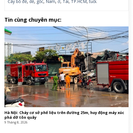
Cây bồ đề
,
dễ
,
gốc
,
Nam
,
ở
,
Tài
,
TP.HCM
,
tuổi
.
Tin cùng chuyên mục:
Hà Nội: Cháy cơ sở phế liệu trên đường 25m, huy động máy xúc
phá dỡ tôn quây
9 Tháng 8, 2026