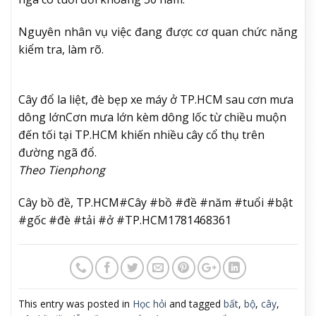
Nguyên nhân vụ việc đang được cơ quan chức năng
kiểm tra, làm rõ.
Cây đổ la liệt, đè bẹp xe máy ở TP.HCM sau cơn mưa
dông lớn
Cơn mưa lớn kèm dông lốc từ chiều muộn
đến tối tại TP.HCM khiến nhiều cây cổ thụ trên
đường ngã đổ.
Theo Tienphong
Cây bồ đề, TP.HCM#Cây #bồ #đề #năm #tuổi #bật
#gốc #đè #tải #ở #TP.HCM1781468361
This entry was posted in
Học hỏi
and tagged
bất
,
bộ
,
cây
,