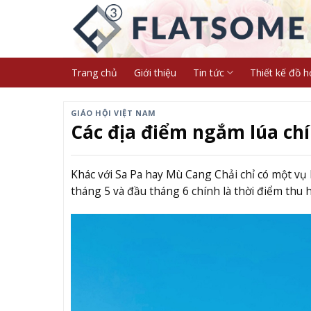
Skip
to
content
Trang chủ
Giới thiệu
Tin tức
Thiết kế đồ h
GIÁO HỘI VIỆT NAM
Các địa điểm ngắm lúa chí
Khác với Sa Pa hay Mù Cang Chải chỉ có một vụ 
tháng 5 và đầu tháng 6 chính là thời điểm thu 