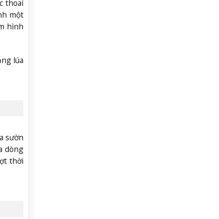
c thoai
ành một
ấm hình
ảng lúa
ủa sườn
ủa dòng
ợt thời