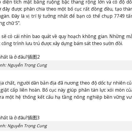
 diện tích mặt bằng ruộng bậc thang rộng lớn và có độ dố
 ở đây được phân chia theo một bố cục rất đồng đều, tạo th
gàn. Đây là vị trí lý tưởng nhất để bạn có thể chụp 7749 t
ng chữ S”.
sẽ có cái nhìn bao quát về quy hoạch không gian. Những m
c công trình lưu trú được xây dựng bám sát theo sườn đồi.
nh: Nguyễn Trọng Cung
địa chất, người dân bản địa đã nương theo độ dốc tự nhiên c
 giật cấp liên hoàn. Bố cục này giúp phân tán lực xói mòn c
o ra một hệ thống kết cấu hạ tầng nông nghiệp bền vững vư
nh: Nguyễn Trọng Cung