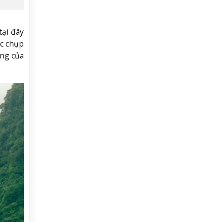
tại đây
óc chụp
ứng của