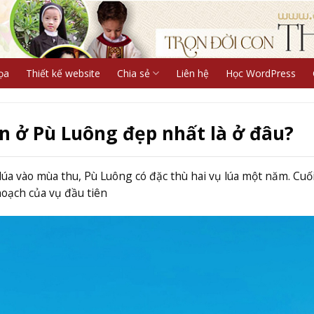
ọa
Thiết kế website
Chia sẻ
Liên hệ
Học WordPress
n ở Pù Luông đẹp nhất là ở đâu?
lúa vào mùa thu, Pù Luông có đặc thù hai vụ lúa một năm. Cuố
hoạch của vụ đầu tiên