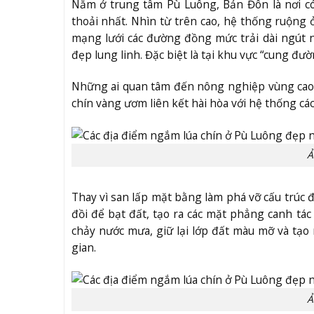
Nằm ở trung tâm Pù Luông, Bản Đôn là nơi có
thoải nhất. Nhìn từ trên cao, hệ thống ruộng
mạng lưới các đường đồng mức trải dài ngút n
đẹp lung linh. Đặc biệt là tại khu vực “cung đườ
Những ai quan tâm đến nông nghiệp vùng cao 
chín vàng ươm liên kết hài hòa với hệ thống cá
Ả
Thay vì san lấp mặt bằng làm phá vỡ cấu trúc 
đồi để bạt đất, tạo ra các mặt phẳng canh tác
chảy nước mưa, giữ lại lớp đất màu mỡ và tạ
gian.
Ả