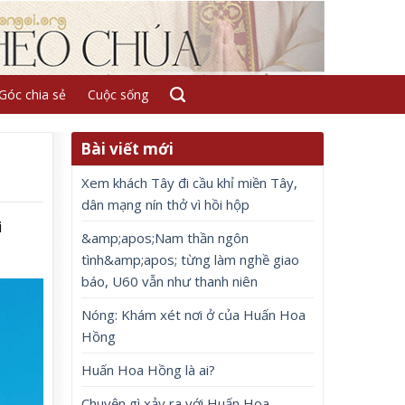
Góc chia sẻ
Cuộc sống
Bài viết mới
Xem khách Tây đi cầu khỉ miền Tây,
dân mạng nín thở vì hồi hộp
i
&amp;apos;Nam thần ngôn
tình&amp;apos; từng làm nghề giao
báo, U60 vẫn như thanh niên
Nóng: Khám xét nơi ở của Huấn Hoa
Hồng
Huấn Hoa Hồng là ai?
Chuyện gì xảy ra với Huấn Hoa