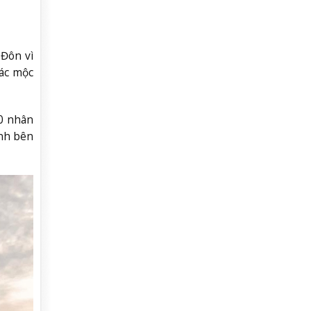
Đôn vì
ác mộc
00 nhân
nh bên