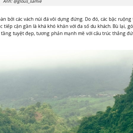
Ảnh: @glous_samie
àn bởi các vách núi đá vôi dựng đứng. Do đó, các bậc ruộng 
ệc tiếp cận gần là khá khó khăn với đa số du khách. Bù lại, g
ật tầng tuyệt đẹp, tương phản mạnh mẽ với cấu trúc thẳng đ