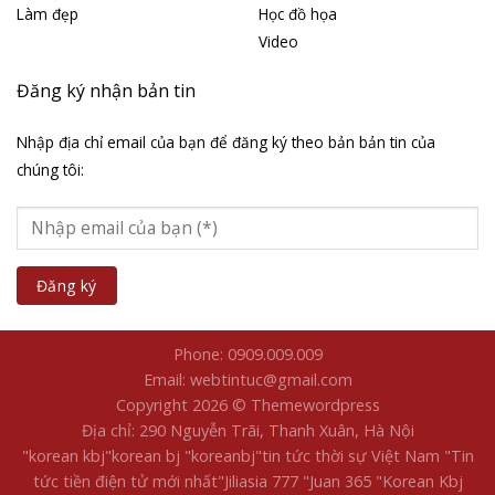
Làm đẹp
Học đồ họa
Video
Đăng ký nhận bản tin
Nhập địa chỉ email của bạn để đăng ký theo bản bản tin của
chúng tôi:
Phone: 0909.009.009
Email: webtintuc@gmail.com
Copyright 2026 © Themewordpress
Địa chỉ: 290 Nguyễn Trãi, Thanh Xuân, Hà Nội
"korean kbj​
"korean bj
"koreanbj​
"tin tức thời sự Việt Nam
"Tin
tức tiền điện tử mới nhất​
"Jiliasia 777
"Juan 365
"Korean Kbj