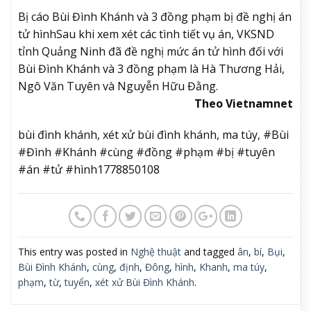
Bị cáo Bùi Đình Khánh và 3 đồng phạm bị đề nghị án
tử hình
Sau khi xem xét các tình tiết vụ án, VKSND
tỉnh Quảng Ninh đã đề nghị mức án tử hình đối với
Bùi Đình Khánh và 3 đồng phạm là Hà Thương Hải,
Ngô Văn Tuyên và Nguyễn Hữu Đằng.
Theo Vietnamnet
bùi đình khánh, xét xử bùi đình khánh, ma túy, #Bùi
#Đình #Khánh #cùng #đồng #phạm #bị #tuyên
#án #tử #hình1778850108
This entry was posted in
Nghệ thuật
and tagged
ân
,
bí
,
Bụi
,
Bùi Đình Khánh
,
cùng
,
định
,
Đông
,
hình
,
Khanh
,
ma túy
,
phạm
,
từ
,
tuyển
,
xét xử Bùi Đình Khánh
.