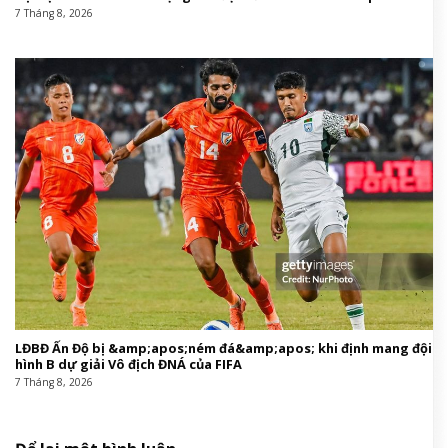
7 Tháng 8, 2026
LĐBĐ Ấn Độ bị &amp;apos;ném đá&amp;apos; khi định mang đội
hình B dự giải Vô địch ĐNÁ của FIFA
7 Tháng 8, 2026