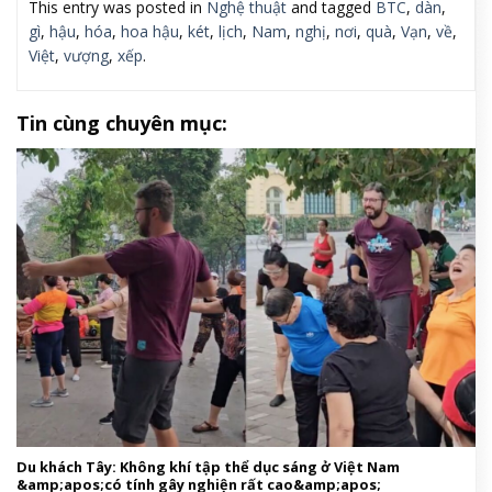
This entry was posted in
Nghệ thuật
and tagged
BTC
,
dàn
,
gì
,
hậu
,
hóa
,
hoa hậu
,
két
,
lịch
,
Nam
,
nghị
,
nơi
,
quà
,
Vạn
,
về
,
Việt
,
vượng
,
xếp
.
Tin cùng chuyên mục:
Du khách Tây: Không khí tập thể dục sáng ở Việt Nam
&amp;apos;có tính gây nghiện rất cao&amp;apos;