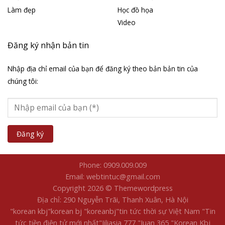
Làm đẹp
Học đồ họa
Video
Đăng ký nhận bản tin
Nhập địa chỉ email của bạn để đăng ký theo bản bản tin của
chúng tôi:
Phone: 0909.009.009
Email: webtintuc@gmail.com
Copyright 2026 © Themewordpress
Địa chỉ: 290 Nguyễn Trãi, Thanh Xuân, Hà Nội
"korean kbj​
"korean bj
"koreanbj​
"tin tức thời sự Việt Nam
"Tin
tức tiền điện tử mới nhất​
"Jiliasia 777
"Juan 365
"Korean Kbj