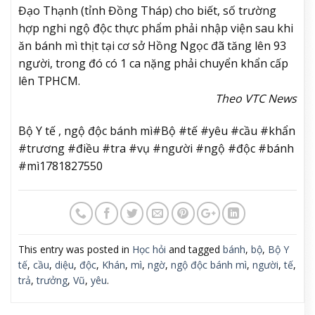
Đạo Thạnh (tỉnh Đồng Tháp) cho biết, số trường
hợp nghi ngộ độc thực phẩm phải nhập viện sau khi
ăn bánh mì thịt tại cơ sở Hồng Ngọc đã tăng lên 93
người, trong đó có 1 ca nặng phải chuyển khẩn cấp
lên TPHCM.
Theo VTC News
Bộ Y tế , ngộ độc bánh mì#Bộ #tế #yêu #cầu #khẩn
#trương #điều #tra #vụ #người #ngộ #độc #bánh
#mì1781827550
This entry was posted in
Học hỏi
and tagged
bánh
,
bộ
,
Bộ Y
tế
,
cầu
,
diệu
,
độc
,
Khán
,
mì
,
ngờ
,
ngộ độc bánh mì
,
người
,
tế
,
trả
,
trưởng
,
Vũ
,
yêu
.