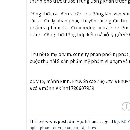
thành phố trực thuộc Trung ương khẩn trương r
Đồng thời, các đơn vị cần chủ động làm việc v
tới các đại lý phân phối, khuyến cáo người dân 
phẩm vi phạm. Các địa phương có trách nhiệm 
tránh, đồng thời tổng hợp kết quả xử lý gửi về
Thu hồi 8 mỹ phẩm, công ty phân phối bị phạt
buộc thu hồi 8 sản phẩm mỹ phẩm vi phạm và n
bộ y tế, mảnh kính, khuyến cáo#Bộ #tế #khu
#có #mảnh #kính1780607929
This entry was posted in
Học hỏi
and tagged
bộ
,
Bộ Y
nghị
,
phạm
,
quên
,
sản
,
sử
,
tế
,
thuốc
.