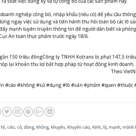
à soát việc đăng ký và tự công bố của các sản phẩm này.
ới doanh nghiệp công bố, nhập khẩu (nếu có) để yêu cầu thôn
dừng ngay việc sử dụng và tiến hành thu hồi toàn bộ các lô sả
đẩy mạnh tuyên truyền thông tin để người dân biết và phòn
 Cục An toàn thực phẩm trước ngày 18/6.
 gần 150 triệu đồng
Công ty TNHH Kotrans bị phạt 147,5 triệ
ộp lại khoản thu lợi bất hợp pháp từ hoạt động kinh doanh.
Theo Viet
yến #cáo #không #sử #dụng #lô #sản #phẩm #quen #thuộc 
 tế
,
cáo
,
cổ
,
đúng
,
không
,
khuyên
,
khuyến cáo
,
Kính
,
lộ
,
mạnh
,
mảnh 