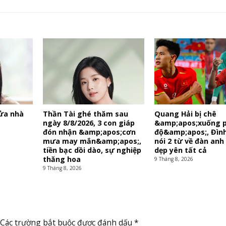
ửa nhà
Thần Tài ghé thăm sau
Quang Hải bị chê
ngày 8/8/2026, 3 con giáp
&amp;apos;xuống 
đón nhận &amp;apos;cơn
độ&amp;apos;, Đình
mưa may mắn&amp;apos;,
nói 2 từ về đàn anh
tiền bạc dồi dào, sự nghiệp
dẹp yên tất cả
thăng hoa
9 Tháng 8, 2026
9 Tháng 8, 2026
Các trường bắt buộc được đánh dấu
*