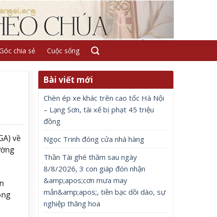
Góc chia sẻ
Cuộc sống
Bài viết mới
Chèn ép xe khác trên cao tốc Hà Nội
– Lạng Sơn, tài xế bị phạt 45 triệu
đồng
GA) về
Ngọc Trinh đóng cửa nhà hàng
ường
Thần Tài ghé thăm sau ngày
8/8/2026, 3 con giáp đón nhận
&amp;apos;cơn mưa may
n
mắn&amp;apos;, tiền bạc dồi dào, sự
ong
nghiệp thăng hoa