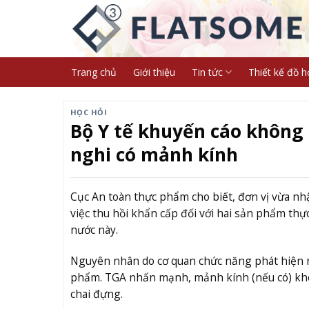
Skip
to
content
Trang chủ
Giới thiệu
Tin tức
Thiết kế đồ h
HỌC HỎI
Bộ Y tế khuyến cáo không
nghi có mảnh kính
Cục An toàn thực phẩm cho biết, đơn vị vừa nh
việc thu hồi khẩn cấp đối với hai sản phẩm th
nước này.
Nguyên nhân do cơ quan chức năng phát hiện n
phẩm. TGA nhấn mạnh, mảnh kính (nếu có) khô
chai đựng.