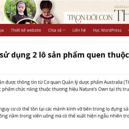
ọa
Thiết kế website
Chia sẻ
Liên hệ
Học WordPress
 sử dụng 2 lô sản phẩm quen thuộc
ận được thông tin từ Cơ quan Quản lý dược phẩm Australia (T
ực phẩm chức năng thuộc thương hiệu Nature’s Own tại thị tr
guy cơ có thể tồn tại các mảnh kính vỡ bên trong lọ đựng sả
ng nằm trong viên uống mà có thể xuất hiện ngẫu nhiên tr