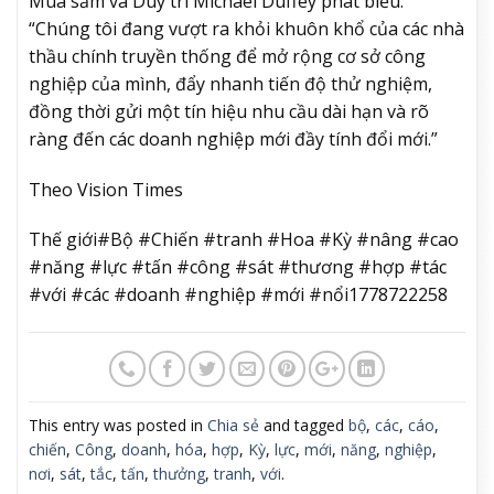
Mua sắm và Duy trì Michael Duffey phát biểu.
“Chúng tôi đang vượt ra khỏi khuôn khổ của các nhà
thầu chính truyền thống để mở rộng cơ sở công
nghiệp của mình, đẩy nhanh tiến độ thử nghiệm,
đồng thời gửi một tín hiệu nhu cầu dài hạn và rõ
ràng đến các doanh nghiệp mới đầy tính đổi mới.”
Theo Vision Times
Thế giới#Bộ #Chiến #tranh #Hoa #Kỳ #nâng #cao
#năng #lực #tấn #công #sát #thương #hợp #tác
#với #các #doanh #nghiệp #mới #nổi1778722258
This entry was posted in
Chia sẻ
and tagged
bộ
,
các
,
cáo
,
chiến
,
Công
,
doanh
,
hóa
,
hợp
,
Kỳ
,
lực
,
mới
,
năng
,
nghiệp
,
nơi
,
sát
,
tắc
,
tấn
,
thưởng
,
tranh
,
với
.