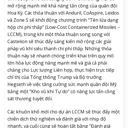
mở rộng mạnh mẽ khả năng tấn công của quân đội
Hoa Kỳ. Các thỏa thuận với Anduril, CoAspire, Leidos
và Zone 5 sẽ khởi động chương trình “Tên lửa dạng
hộp chi phí thấp” (Low-Cost Containerized Missiles –
LCCM), trong khi một thỏa thuận song song với
Castelion sẽ thúc đẩy sáng kiến mở rộng các giải
pháp vũ khí siêu thanh chi phí thấp. Những thỏa
thuận này sẽ nhanh chóng triển khai trên quy mô
lớn hỏa lực động năng mạnh mẽ và giá cả phải
chăng cho Lực lượng Liên hợp, thực hiện trực tiếp
chỉ thị của Tổng thống Trump và Bộ trưởng
Hegseth về việc tăng cường sức mạnh quân đội Mỹ
bằng một “Kho vũ khí Tự do” có năng lực tấn công
sát thương tuyệt đối.
Các khuôn khổ mới cho dự án LCCM sẽ thúc đẩy một
chiến dịch thử nghiệm và đánh giá với nhịp độ
nhanh, và cuối cùng sẽ hoàn tất bằng “Đánh giá