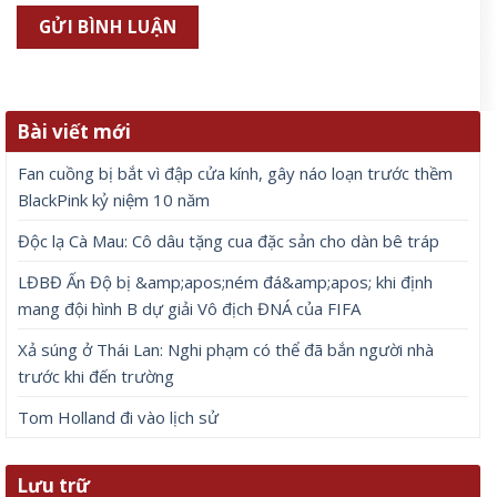
Bài viết mới
Fan cuồng bị bắt vì đập cửa kính, gây náo loạn trước thềm
BlackPink kỷ niệm 10 năm
Độc lạ Cà Mau: Cô dâu tặng cua đặc sản cho dàn bê tráp
LĐBĐ Ấn Độ bị &amp;apos;ném đá&amp;apos; khi định
mang đội hình B dự giải Vô địch ĐNÁ của FIFA
Xả súng ở Thái Lan: Nghi phạm có thể đã bắn người nhà
trước khi đến trường
Tom Holland đi vào lịch sử
Lưu trữ