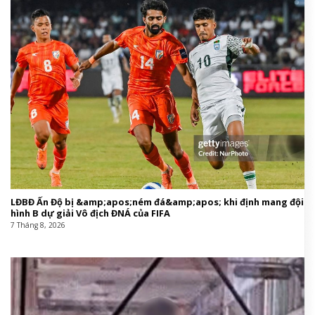
LĐBĐ Ấn Độ bị &amp;apos;ném đá&amp;apos; khi định mang đội
hình B dự giải Vô địch ĐNÁ của FIFA
7 Tháng 8, 2026