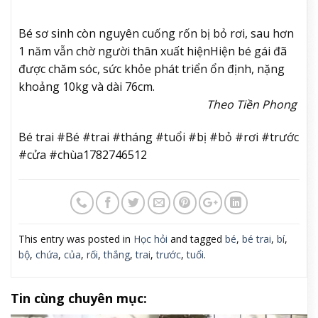
Bé sơ sinh còn nguyên cuống rốn bị bỏ rơi, sau hơn
1 năm vẫn chờ người thân xuất hiện
Hiện bé gái đã
được chăm sóc, sức khỏe phát triển ổn định, nặng
khoảng 10kg và dài 76cm.
Theo Tiền Phong
Bé trai #Bé #trai #tháng #tuổi #bị #bỏ #rơi #trước
#cửa #chùa1782746512
This entry was posted in
Học hỏi
and tagged
bé
,
bé trai
,
bí
,
bộ
,
chứa
,
của
,
rối
,
thắng
,
trai
,
trước
,
tuổi
.
Tin cùng chuyên mục: