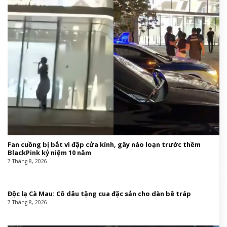
Fan cuồng bị bắt vì đập cửa kính, gây náo loạn trước thềm
BlackPink kỷ niệm 10 năm
7 Tháng 8, 2026
Độc lạ Cà Mau: Cô dâu tặng cua đặc sản cho dàn bê tráp
7 Tháng 8, 2026