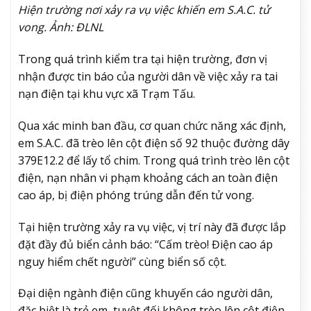
Hiện trường nơi xảy ra vụ việc khiến em S.A.C. tử
vong. Ảnh: ĐLNL
Trong quá trình kiểm tra tại hiện trường, đơn vị
nhận được tin báo của người dân về việc xảy ra tai
nạn điện tại khu vực xã Trạm Tấu.
Qua xác minh ban đầu, cơ quan chức năng xác định,
em S.A.C. đã trèo lên cột điện số 92 thuộc đường dây
379E12.2 để lấy tổ chim. Trong quá trình trèo lên cột
điện, nạn nhân vi phạm khoảng cách an toàn điện
cao áp, bị điện phóng trúng dẫn đến tử vong.
Tại hiện trường xảy ra vụ việc, vị trí này đã được lắp
đặt đầy đủ biển cảnh báo: “Cấm trèo! Điện cao áp
nguy hiểm chết người” cùng biển số cột.
Đại diện ngành điện cũng khuyến cáo người dân,
đặc biệt là trẻ em, tuyệt đối không trèo lên cột điện,