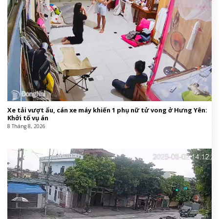
Xe tải vượt ẩu, cán xe máy khiến 1 phụ nữ tử vong ở Hưng Yên:
Khởi tố vụ án
8 Tháng 8, 2026