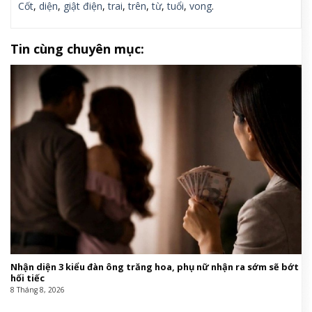
Cốt
,
diện
,
giật điện
,
trai
,
trên
,
từ
,
tuổi
,
vong
.
Tin cùng chuyên mục:
Nhận diện 3 kiểu đàn ông trăng hoa, phụ nữ nhận ra sớm sẽ bớt
hối tiếc
8 Tháng 8, 2026