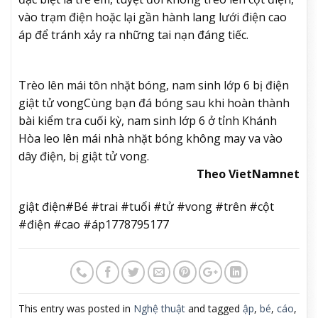
vào trạm điện hoặc lại gần hành lang lưới điện cao
áp để tránh xảy ra những tai nạn đáng tiếc.
Trèo lên mái tôn nhặt bóng, nam sinh lớp 6 bị điện
giật tử vong
Cùng bạn đá bóng sau khi hoàn thành
bài kiểm tra cuối kỳ, nam sinh lớp 6 ở tỉnh Khánh
Hòa leo lên mái nhà nhặt bóng không may va vào
dây điện, bị giật tử vong.
Theo VietNamnet
giật điện#Bé #trai #tuổi #tử #vong #trên #cột
#điện #cao #áp1778795177
This entry was posted in
Nghệ thuật
and tagged
ập
,
bé
,
cáo
,