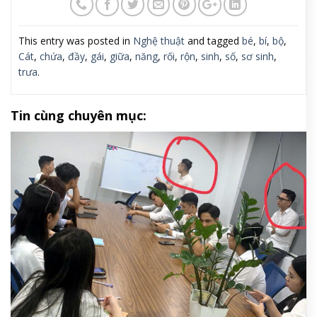
This entry was posted in
Nghệ thuật
and tagged
bé
,
bí
,
bộ
,
Cát
,
chứa
,
đầy
,
gái
,
giữa
,
năng
,
rối
,
rộn
,
sinh
,
số
,
sơ sinh
,
trưa
.
Tin cùng chuyên mục: