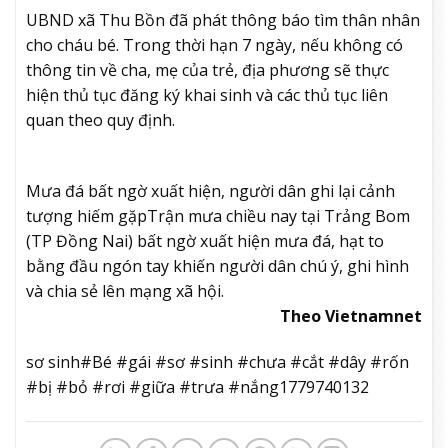
UBND xã Thu Bồn đã phát thông báo tìm thân nhân
cho cháu bé. Trong thời hạn 7 ngày, nếu không có
thông tin về cha, mẹ của trẻ, địa phương sẽ thực
hiện thủ tục đăng ký khai sinh và các thủ tục liên
quan theo quy định.
Mưa đá bất ngờ xuất hiện, người dân ghi lại cảnh
tượng hiếm gặp
Trận mưa chiều nay tại Trảng Bom
(TP Đồng Nai) bất ngờ xuất hiện mưa đá, hạt to
bằng đầu ngón tay khiến người dân chú ý, ghi hình
và chia sẻ lên mạng xã hội.
Theo Vietnamnet
sơ sinh#Bé #gái #sơ #sinh #chưa #cắt #dây #rốn
#bị #bỏ #rơi #giữa #trưa #nắng1779740132