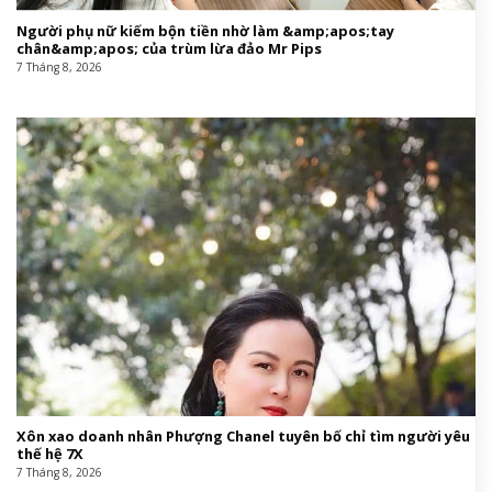
Người phụ nữ kiếm bộn tiền nhờ làm &amp;apos;tay
chân&amp;apos; của trùm lừa đảo Mr Pips
7 Tháng 8, 2026
Xôn xao doanh nhân Phượng Chanel tuyên bố chỉ tìm người yêu
thế hệ 7X
7 Tháng 8, 2026