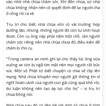
vào nhờ nhà chùa chăm sóc. Khi đến chùa, sợ nhà
chùa không nhận nên cô quyết định để lại người cha
ở cổng rồi ra về.
Trụ trì cho biết, nhà chùa vốn có vài trường hợp
dưỡng lão, nhưng những người đó còn tự sinh hoạt
được. Còn cụ ông này phải nằm một chỗ, cần người
chăm sóc riêng nên nhà chùa chưa đủ điều kiện để
chăm lo cho cụ.
“Trong camera an ninh ghi lại cho thấy lúc ông vừa
xuống xe còn bị ngã tím mắt nên mọi người rất bức
xúc. Một số Phật tử biết chuyện có chia sẻ clip lên
mạng. Nhà chùa khuyên mọi người gỡ thông tin vì
nghĩ hoàn cảnh của người con gái cũng quá khổ rồi,
dư luận không nên tạo áp lực cho họ” – vị trụ trì
chùa Đồng nói.
Nhà chùa sau đó có liên hệ với một số chùa ở tỉnh