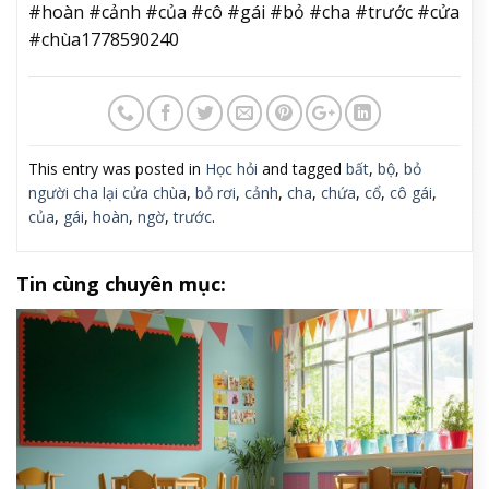
#hoàn #cảnh #của #cô #gái #bỏ #cha #trước #cửa
#chùa1778590240
This entry was posted in
Học hỏi
and tagged
bất
,
bộ
,
bỏ
người cha lại cửa chùa
,
bỏ rơi
,
cảnh
,
cha
,
chứa
,
cổ
,
cô gái
,
của
,
gái
,
hoàn
,
ngờ
,
trước
.
Tin cùng chuyên mục: