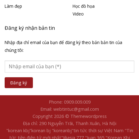
Làm đẹp
Học đồ họa
Video
Đăng ký nhận bản tin
Nhập địa chỉ email của bạn để đăng ký theo bản bản tin của
chúng tôi:
Phone: 0909.009.009
Email: webtintuc@gmail.com
Copyright 2026 © Themewordpress
Địa chỉ: 290 Nguyễn Trãi, Thanh Xuân, Hà Nội
"korean kbj​
"korean bj
"koreanbj​
"tin tức thời sự Việt Nam
"Tin
tức tiền điện tử mới nhất​
"Jiliasia 777
"Juan 365
"Korean Kbj