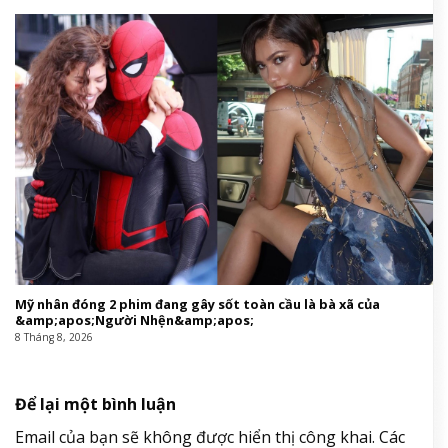
Mỹ nhân đóng 2 phim đang gây sốt toàn cầu là bà xã của
&amp;apos;Người Nhện&amp;apos;
8 Tháng 8, 2026
Để lại một bình luận
Email của bạn sẽ không được hiển thị công khai.
Các