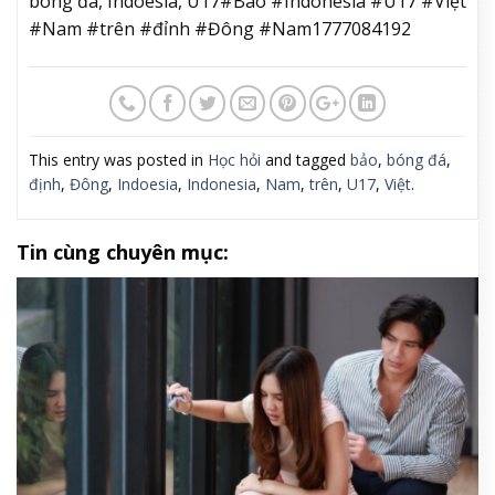
bóng đá, Indoesia, U17#Báo #Indonesia #U17 #Việt
#Nam #trên #đỉnh #Đông #Nam1777084192
This entry was posted in
Học hỏi
and tagged
bảo
,
bóng đá
,
định
,
Đông
,
Indoesia
,
Indonesia
,
Nam
,
trên
,
U17
,
Việt
.
Tin cùng chuyên mục: