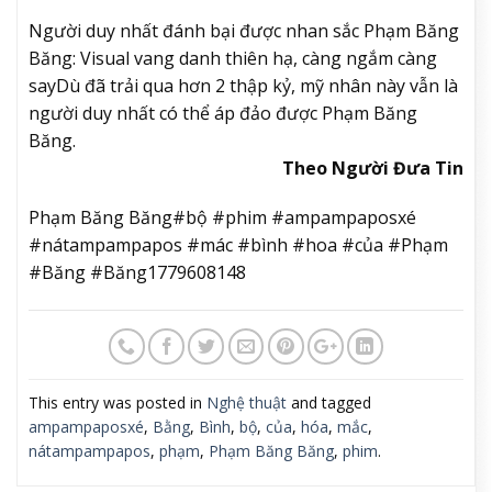
Người duy nhất đánh bại được nhan sắc Phạm Băng
Băng: Visual vang danh thiên hạ, càng ngắm càng
say
Dù đã trải qua hơn 2 thập kỷ, mỹ nhân này vẫn là
người duy nhất có thể áp đảo được Phạm Băng
Băng.
Theo Người Đưa Tin
Phạm Băng Băng#bộ #phim #ampampaposxé
#nátampampapos #mác #bình #hoa #của #Phạm
#Băng #Băng1779608148
This entry was posted in
Nghệ thuật
and tagged
ampampaposxé
,
Bằng
,
Bình
,
bộ
,
của
,
hóa
,
mắc
,
nátampampapos
,
phạm
,
Phạm Băng Băng
,
phim
.