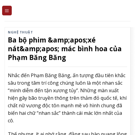
Skip
to
content
NGHỆ THUẬT
Ba bộ phim &amp;apos;xé
nát&amp;apos; mác bình hoa của
Phạm Băng Băng
Nhắc đến Phạm Băng Băng, ấn tượng đầu tiên khắc
sâu trong tâm trí công chúng luôn là một nhan sắc
“minh diễm đến tận xương tủy”. Những màn xuất
hiện gây bão truyền thông trên thảm đỏ quốc tế, khí
chất nữ vương độc tôn mạnh mẽ vô hình chung đã
biến hai chữ “nhan sắc” thành cái mác lớn nhất của
cô.
Thế nhưng, ít ai nhớ rằng, đằng sau hào quang lộng