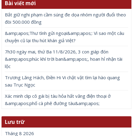
Bài viết mới
Bắt giữ nghi phạm cầm súng đe dọa nhóm người đuổi theo
đòi 500.000 đồng
&amp;apos;Thư tình gửi ngoại&amp;apos;: Vì sao một câu
chuyện cũ lại thu hút khán giả Việt?
7h30 ngày mai, thứ Ba 11/8/2026, 3 con giáp đón
&amp;apos;phúc khí trời ban&amp;apos;, hoan hỉ nhận tài
lộc
Trương Lăng Hách, Điền Hi Vi chật vật tìm lại hào quang
sau Trục Ngọc
Xác minh clip cô gái bị tàu hỏa hất văng điện thoại ở
&amp;apos;phố cà phê đường tàu&amp;apos;
Lưu trữ
Tháng 8 2026