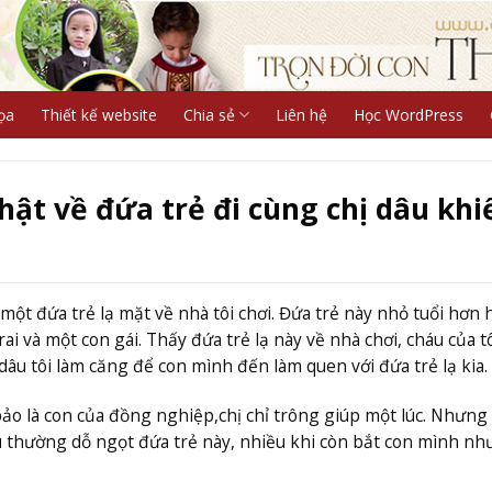
ọa
Thiết kế website
Chia sẻ
Liên hệ
Học WordPress
hật về đứa trẻ đi cùng chị dâu khi
một đứa trẻ lạ mặt về nhà tôi chơi. Đứa trẻ này nhỏ tuổi hơn 
trai và một con gái. Thấy đứa trẻ lạ này về nhà chơi, cháu của tô
dâu tôi làm căng để con mình đến làm quen với đứa trẻ lạ kia.
bảo là con của đồng nghiệp,chị chỉ trông giúp một lúc. Nhưng 
âu thường dỗ ngọt đứa trẻ này, nhiều khi còn bắt con mình n