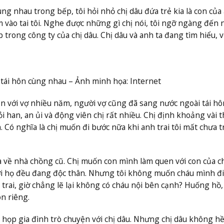
g nhau trong bếp, tôi hỏi nhỏ chị dâu đứa trẻ kia là con của 
hầm vào tai tôi. Nghe được những gì chị nói, tôi ngỡ ngàng đến 
 trong công ty của chị dâu. Chị dâu và anh ta đang tìm hiểu, v
ẽ tái hôn cùng nhau – Ảnh minh họa: Internet
ôn với vợ nhiều năm, người vợ cũng đã sang nước ngoài tái hô
i han, an ủi và động viên chị rất nhiều. Chị định khoảng vài 
n. Có nghĩa là chị muốn đi bước nữa khi anh trai tôi mất chưa 
kia về nhà chồng cũ. Chị muốn con mình làm quen với con của 
gười họ đều đang độc thân. Nhưng tôi không muốn cháu mình đi
trai, giờ chẳng lẽ lại không có cháu nội bên cạnh? Huống hồ, 
n riêng.
 họp gia đình trò chuyện với chị dâu. Nhưng chị dâu không h