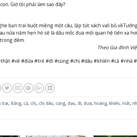
on. Giờ tôi phải làm sao đây?
he bạn trai buột miệng một câu, lập tức xách vali bỏ về
Tưởng
u nửa năm hẹn hò sẽ là dấu mốc đưa mối quan hệ tiến xa hơ
 trong đêm.
Theo Gia đình Vi
 #thật #về #đứa #trẻ #đi #cùng #chị #dâu #khiến #cả #nhà 
 trai
,
Bằng
,
cả
,
chị
,
chị dâu
,
cùng
,
đau
,
đi
,
đưa
,
hoàng
,
khiến
,
mắt
,
n