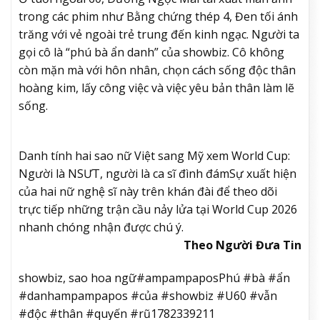
trong các phim như Bằng chứng thép 4, Đen tối ánh
trăng với vẻ ngoài trẻ trung đến kinh ngạc. Người ta
gọi cô là “phú bà ẩn danh” của showbiz. Cô không
còn mặn mà với hôn nhân, chọn cách sống độc thân
hoàng kim, lấy công việc và việc yêu bản thân làm lẽ
sống.
Danh tính hai sao nữ Việt sang Mỹ xem World Cup:
Người là NSƯT, người là ca sĩ đình đám
Sự xuất hiện
của hai nữ nghệ sĩ này trên khán đài để theo dõi
trực tiếp những trận cầu nảy lửa tại World Cup 2026
nhanh chóng nhận được chú ý.
Theo Người Đưa Tin
showbiz, sao hoa ngữ#ampampaposPhú #bà #ẩn
#danhampampapos #của #showbiz #U60 #vẫn
#độc #thân #quyến #rũ1782339211