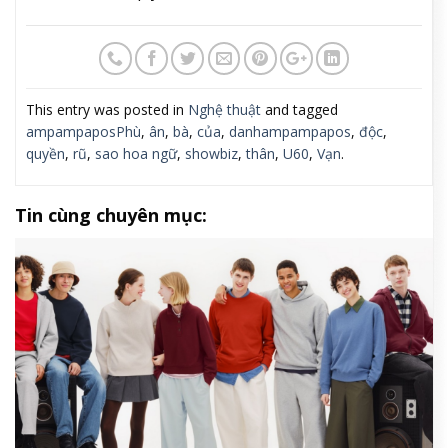
This entry was posted in
Nghệ thuật
and tagged
ampampaposPhù
,
ân
,
bà
,
của
,
danhampampapos
,
độc
,
quyền
,
rũ
,
sao hoa ngữ
,
showbiz
,
thân
,
U60
,
Vạn
.
Tin cùng chuyên mục: