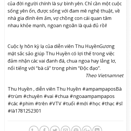
của đời người chính là sự bình yên. Chỉ cần một cuộc
sống yên ổn, được sống với đam mê nghệ thuật, về
nhà gia đình êm ấm, vợ chồng con cái quan tâm
nhau khỏe mạnh, ngoan ngoãn là quá đủ rồi!
Cuộc ly hôn kỳ lạ của diễn viên Thu Huyền
Gương
mặt sắc sảo giúp Thu Huyền có lợi thế trong việc
đảm nhận các vai đanh đá, chua ngoa hay lẳng lơ,
nổi tiếng với “bà cả” trong phim “Độc đạo”.
Theo Vietnamnet
Thu Huyền , diễn viên Thu Huyền #ampampaposBà
#trùm #chuyên #vai #chua #ngoaampampapos
#các #phim #trên #VTV #tuổi #mới #học #thạc #sĩ
#là1781252301