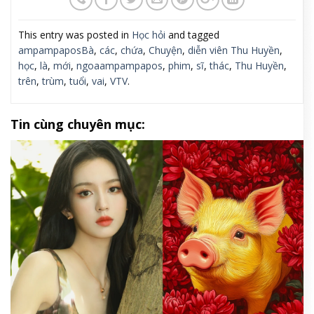
This entry was posted in
Học hỏi
and tagged
ampampaposBà
,
các
,
chứa
,
Chuyện
,
diễn viên Thu Huyền
,
học
,
là
,
mới
,
ngoaampampapos
,
phim
,
sĩ
,
thác
,
Thu Huyền
,
trên
,
trùm
,
tuổi
,
vai
,
VTV
.
Tin cùng chuyên mục: