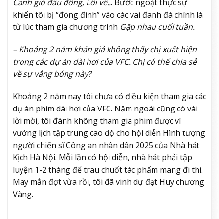
Cánh gió đầu đông, Lối về..
. Bước ngoặt thực sự
khiến tôi bị “đóng đinh” vào các vai đanh đá chính là
từ lúc tham gia chương trình
Gặp nhau cuối tuần.
– Khoảng 2 năm khán giả không thấy chị xuất hiện
trong các dự án dài hơi của VFC. Chị có thể chia sẻ
về sự vắng bóng này?
Khoảng 2 năm nay tôi chưa có điều kiện tham gia các
dự án phim dài hơi của VFC. Năm ngoái cũng có vài
lời mời, tôi đành không tham gia phim được vì
vướng lịch tập trung cao độ cho hội diễn Hình tượng
người chiến sĩ Công an nhân dân 2025 của Nhà hát
Kịch Hà Nội. Mỗi lần có hội diễn, nhà hát phải tập
luyện 1-2 tháng để trau chuốt tác phẩm mang đi thi.
May mắn đợt vừa rồi, tôi đã vinh dự đạt Huy chương
Vàng.