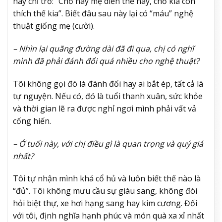
hay chỉ trỏ: “Chỗ này mẹ diễn thế này, chỗ kia con
thích thế kia”. Biết đâu sau này lại có “máu” nghệ
thuật giống mẹ (cười).
– Nhìn lại quãng đường dài đã đi qua, chị có nghĩ
mình đã phải đánh đổi quá nhiều cho nghệ thuật?
Tôi không gọi đó là đánh đổi hay ai bắt ép, tất cả là
tự nguyện. Nếu có, đó là tuổi thanh xuân, sức khỏe
và thời gian lẽ ra được nghỉ ngơi mình phải vất vả
cống hiến.
– Ở tuổi này, với chị điều gì là quan trọng và quý giá
nhất?
Tôi tự nhận mình khá cổ hủ và luôn biết thế nào là
“đủ”. Tôi không mưu cầu sự giàu sang, không đòi
hỏi biệt thự, xe hơi hạng sang hay kim cương. Đối
với tôi, định nghĩa hạnh phúc và món quà xa xỉ nhất