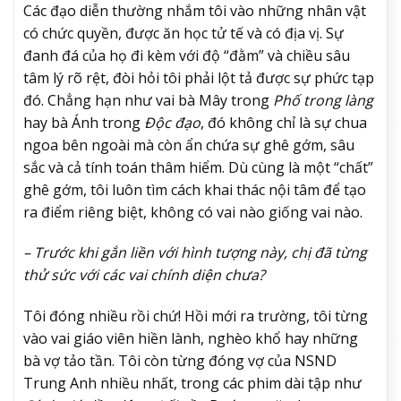
Các đạo diễn thường nhắm tôi vào những nhân vật
có chức quyền, được ăn học tử tế và có địa vị. Sự
đanh đá của họ đi kèm với độ “đằm” và chiều sâu
tâm lý rõ rệt, đòi hỏi tôi phải lột tả được sự phức tạp
đó. Chẳng hạn như vai bà Mây trong
Phố trong làng
hay bà Ánh trong
Độc đạo
, đó không chỉ là sự chua
ngoa bên ngoài mà còn ẩn chứa sự ghê gớm, sâu
sắc và cả tính toán thâm hiểm. Dù cùng là một “chất”
ghê gớm, tôi luôn tìm cách khai thác nội tâm để tạo
ra điểm riêng biệt, không có vai nào giống vai nào.
– Trước khi gắn liền với hình tượng này, chị đã từng
thử sức với các vai chính diện chưa?
Tôi đóng nhiều rồi chứ! Hồi mới ra trường, tôi từng
vào vai giáo viên hiền lành, nghèo khổ hay những
bà vợ tảo tần. Tôi còn từng đóng vợ của NSND
Trung Anh nhiều nhất, trong các phim dài tập như