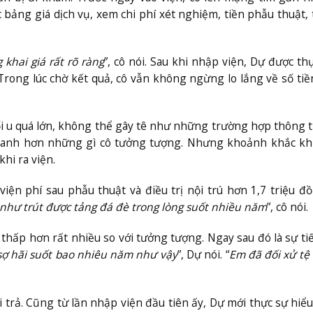
bảng giá dịch vụ, xem chi phí xét nghiệm, tiền phẫu thuật, 
khai giá rất rõ ràng
”, cô nói. Sau khi nhập viện, Dự được th
Trong lúc chờ kết quả, cô vẫn không ngừng lo lắng về số ti
khối u quá lớn, không thể gây tê như những trường hợp thông
nhanh hơn những gì cô tưởng tượng. Nhưng khoảnh khắc kh
hi ra viện.
iện phí sau phẫu thuật và điều trị nội trú hơn 1,7 triệu đ
như trút được tảng đá đè trong lòng suốt nhiều năm
”, cô nói.
 thấp hơn rất nhiều so với tưởng tượng. Ngay sau đó là sự tiế
 sợ hãi suốt bao nhiêu năm như vậy
”, Dự nói. “
Em đã đối xử tệ 
i trả. Cũng từ lần nhập viện đầu tiên ấy, Dự mới thực sự hiểu 