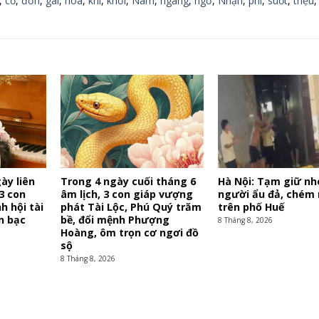
,
cổ
,
đơn
,
gái
,
hóa
,
khi
,
khởi
,
Nam
,
ngàng
,
ngờ
,
Nhận
,
phí
,
suốt
,
triệu
ày liên
Trong 4 ngày cuối tháng 6
Hà Nội: Tạm giữ n
 3 con
âm lịch, 3 con giáp vượng
người ẩu đả, chém
h hội tài
phát Tài Lộc, Phú Quý trăm
trên phố Huế
n bạc
bề, đổi mệnh Phượng
8 Tháng 8, 2026
Hoàng, ôm trọn cơ ngơi đồ
sộ
8 Tháng 8, 2026