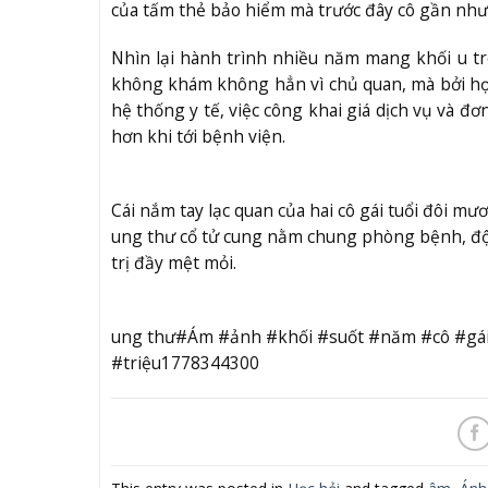
của tấm thẻ bảo hiểm mà trước đây cô gần như
Nhìn lại hành trình nhiều năm mang khối u t
không khám không hẳn vì chủ quan, mà bởi họ 
hệ thống y tế, việc công khai giá dịch vụ và 
hơn khi tới bệnh viện.
Cái nắm tay lạc quan của hai cô gái tuổi đôi m
ung thư cổ tử cung nằm chung phòng bệnh, độn
trị đầy mệt mỏi.
ung thư#Ám #ảnh #khối #suốt #năm #cô #gái
#triệu1778344300