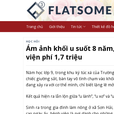
Skip
to
content
Trang chủ
Giới thiệu
Tin tức
Thiết kế đồ h
HỌC HỎI
Ám ảnh khối u suốt 8 năm
viện phí 1,7 triệu
Năm học lớp 9, trong khu ký túc xá của Trườn
chiếc giường sắt, bàn tay vô tình chạm vào khố
đang xảy ra với cơ thể mình, chỉ biết lặng lẽ mở
Kết quả hiện ra lẫn lộn giữa “u lành”, “u xơ” v
Sinh ra trong gia đình làm nông ở xã Sơn Hải, 
cao ngày ấy, bệnh viện là nơi dành cho những