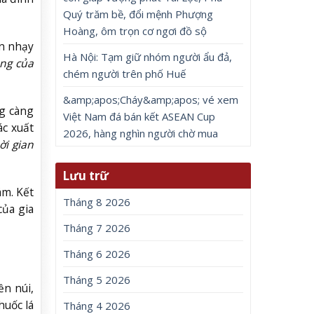
Quý trăm bề, đổi mệnh Phượng
Hoàng, ôm trọn cơ ngơi đồ sộ
ận nhạy
Hà Nội: Tạm giữ nhóm người ẩu đả,
ặng của
chém người trên phố Huế
&amp;apos;Cháy&amp;apos; vé xem
ng càng
Việt Nam đá bán kết ASEAN Cup
ác xuất
2026, hàng nghìn người chờ mua
ời gian
Lưu trữ
ám. Kết
Tháng 8 2026
của gia
Tháng 7 2026
Tháng 6 2026
Tháng 5 2026
ền núi,
huốc lá
Tháng 4 2026