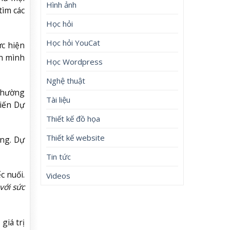
Hình ảnh
tìm các
Học hỏi
Học hỏi YouCat
ực hiện
ền mình
Học Wordpress
Nghệ thuật
 thường
Tài liệu
iến Dự
Thiết kế đồ họa
Thiết kế website
ồng. Dự
Tin tức
c nuối.
Videos
với sức
giá trị