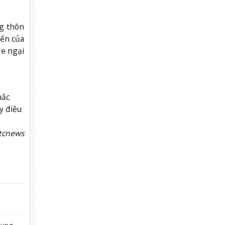
ng thôn
iển của
 e ngại
mắc
y điều
tcnews