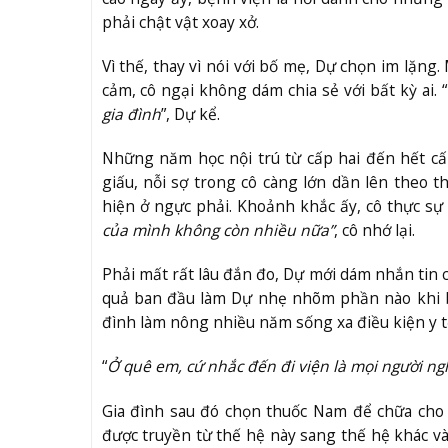
phải chật vật xoay xở.
Vì thế, thay vì nói với bố mẹ, Dự chọn im lặng
cảm, cô ngại không dám chia sẻ với bất kỳ ai. “
gia đình
”, Dự kể.
Những năm học nội trú từ cấp hai đến hết cấ
giấu, nỗi sợ trong cô càng lớn dần lên theo 
hiện ở ngực phải. Khoảnh khắc ấy, cô thực sự n
của mình không còn nhiều nữa”
, cô nhớ lại.
Phải mất rất lâu đắn đo, Dự mới dám nhắn tin 
quả ban đầu làm Dự nhẹ nhõm phần nào khi bác
đình làm nông nhiều năm sống xa điều kiện y tế
“
Ở quê em, cứ nhắc đến đi viện là mọi người ngh
Gia đình sau đó chọn thuốc Nam để chữa cho 
được truyền từ thế hệ này sang thế hệ khác và