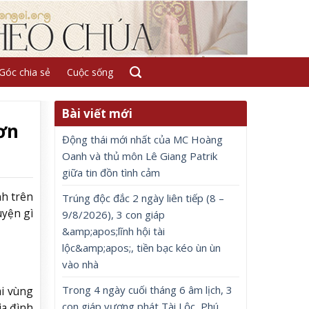
Góc chia sẻ
Cuộc sống
Bài viết mới
ơn
Động thái mới nhất của MC Hoàng
Oanh và thủ môn Lê Giang Patrik
giữa tin đồn tình cảm
nh trên
Trúng độc đắc 2 ngày liên tiếp (8 –
uyện gì
9/8/2026), 3 con giáp
&amp;apos;lĩnh hội tài
lộc&amp;apos;, tiền bạc kéo ùn ùn
vào nhà
Trong 4 ngày cuối tháng 6 âm lịch, 3
ái vùng
con giáp vượng phát Tài Lộc, Phú
ia đình