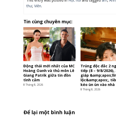
This entry was posted in
Học hỏi
and tagged
âm
,
Ánh
thư
,
Viên
.
Tin cùng chuyên mục:
Động thái mới nhất của MC
Trúng độc đắc 2 ng
Hoàng Oanh và thủ môn Lê
tiếp (8 – 9/8/2026),
Giang Patrik giữa tin đồn
giáp &amp;apos;lĩn
tình cảm
lộc&amp;apos;, tiề
kéo ùn ùn vào nhà
8 Tháng 8, 2026
8 Tháng 8, 2026
Để lại một bình luận