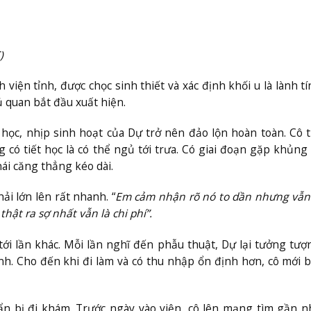
)
viện tỉnh, được chọc sinh thiết và xác định khối u là lành tí
 quan bắt đầu xuất hiện.
 học, nhịp sinh hoạt của Dự trở nên đảo lộn hoàn toàn. Cô
có tiết học là có thể ngủ tới trưa. Có giai đoạn gặp khủn
ái căng thẳng kéo dài.
ải lớn lên rất nhanh. “
Em cảm nhận rõ nó to dần nhưng vẫn
hật ra sợ nhất vẫn là chi phí”.
 tới lần khác. Mỗi lần nghĩ đến phẫu thuật, Dự lại tưởng tư
nh. Cho đến khi đi làm và có thu nhập ổn định hơn, cô mới 
 bị đi khám. Trước ngày vào viện, cô lên mạng tìm gần n