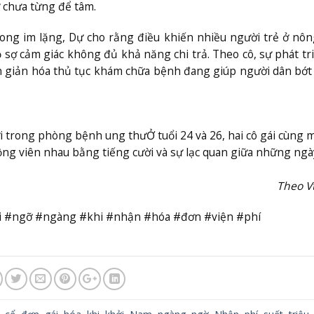
 chưa từng để tâm.
rong im lặng, Dự cho rằng điều khiến nhiều người trẻ ở nô
sợ cảm giác không đủ khả năng chi trả. Theo cô, sự phát tr
đơn giản hóa thủ tục khám chữa bệnh đang giúp người dân bớt
ươi trong phòng bệnh ung thư
Ở tuổi 24 và 26, hai cô gái cùng 
g viên nhau bằng tiếng cười và sự lạc quan giữa những ngà
Theo V
 #ngỡ #ngàng #khi #nhận #hóa #đơn #viện #phí