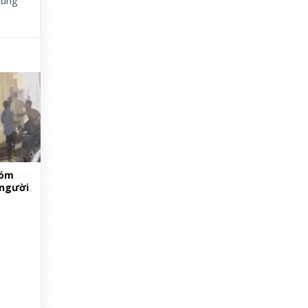
,
ung
hóm
 người