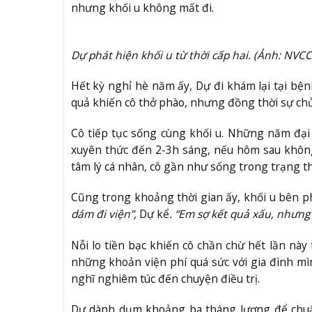
nhưng khối u không mất đi.
Dự phát hiện khối u từ thời cấp hai. (Ảnh: NVCC
Hết kỳ nghỉ hè năm ấy, Dự đi khám lại tại bệnh 
quả khiến cô thở phào, nhưng đồng thời sự chủ
Cô tiếp tục sống cùng khối u. Những năm đại
xuyên thức đến 2-3h sáng, nếu hôm sau không 
tâm lý cá nhân, cô gần như sống trong trạng th
Cũng trong khoảng thời gian ấy, khối u bên ph
dám đi viện”,
Dự kể
. “Em sợ kết quả xấu, nhưng t
Nỗi lo tiền bạc khiến cô chần chừ hết lần này
những khoản viện phí quá sức với gia đình mì
nghĩ nghiêm túc đến chuyện điều trị.
Dự dành dụm khoảng ba tháng lương để chuẩn