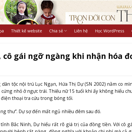
ọa
Thiết kế website
Chia sẻ
Liên hệ
Học WordPress
, cô gái ngỡ ngàng khi nhận hóa đ
g dân tộc nội trú Lục Ngạn, Hứa Thị Dự (SN 2002) nằm co mì
i cứng nhỏ ở ngực trái. Thiếu nữ 15 tuổi khi ấy không hiểu ch
 điện thoại tra cứu trong bóng tối.
à “ung thư”. Dự sợ đến mất ngủ nhiều đêm sau đó.
tỉnh Bắc Ninh, Dự hiểu rất rõ giá trị của đồng tiền. Với cô g
 người bệnh rất nặng, đồng nghĩa với khoản chi phí mà cả g