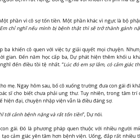
. Một phần vì cô sợ tốn tiền. Một phần khác vì ngực là bộ ph
Em chỉ nghĩ nếu mình bị bệnh thật thì sẽ trở thành gánh n
p ba khiến cô quen với việc tự giải quyết mọi chuyện. Như
thời gian. Đến năm học cấp ba, Dự phát hiện thêm khối u kh
ghĩ đến điều tồi tệ nhất. “
Lúc đó em sợ lắm, có cảm giác th
cho mẹ. Ngay hôm sau, bố cô xuống trường đưa con gái đi kh
 sĩ cho biết chưa phải ung thư. Tuy nhiên, trong tâm trí 
 hiện đại, chuyện nhập viện vẫn là điều đáng sợ.
ĩ tới cảnh bệnh nặng và rất tốn tiền
”, Dự nói.
con gái. Đó là phương pháp quen thuộc với nhiều người mi
 tạo cảm giác yên tâm hơn bệnh viện. Uống, đắp rất nhiều t