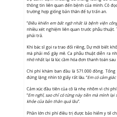
thông tin liên quan đến bệnh của mình. Cô đọc 
trường hợp giống bản thân để tự trấn an.
“
Điều khiến em bất ngờ nhất là bệnh viện công 
nhiều xét nghiệm liên quan trước phẫu thuật. 
phải trả.
Khi bác sĩ gọi ra trao đổi riêng, Dự mới biết 
mà phải mổ gây mê. Ca phẫu thuật diễn ra 
nhớ nhất lại là lúc cầm hóa đơn thanh toán sau k
Chi phí khám ban đầu là 571.000 đồng. Tổng v
đứng lặng nhìn tờ giấy rất lâu. “
Em có cảm giác 
Cảm xúc đầu tiên của cô là nhẹ nhõm vì chi phí
“
Em nghĩ, sao chỉ có từng này tiền mà mình lại
khỏe của bản thân quá lâu
”.
Phần lớn chi phí điều trị được bảo hiểm y tế ch