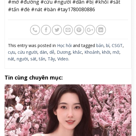
#mở #đường #cứu #người #dân #bị #khối #sắt
#tấn #đè #nát #bàn #tay1780080886
This entry was posted in
Học hỏi
and tagged
bản
,
bí
,
CSGT
,
cựu
,
cứu người
,
dàn
,
dễ
,
Dương
,
khắc
,
Khoảnh
,
khởi
,
mở
,
nát
,
người
,
sát
,
tấn
,
Tây
,
Video
.
Tin cùng chuyên mục: