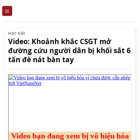
Skip
to
content
HỌC HỎI
Video: Khoảnh khắc CSGT mở
đường cứu người dân bị khối sắt 6
tấn đè nát bàn tay