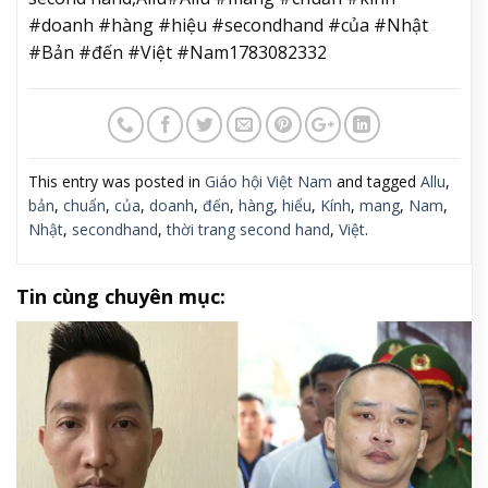
#doanh #hàng #hiệu #secondhand #của #Nhật
#Bản #đến #Việt #Nam1783082332
This entry was posted in
Giáo hội Việt Nam
and tagged
Allu
,
bản
,
chuẩn
,
của
,
doanh
,
đến
,
hàng
,
hiểu
,
Kính
,
mang
,
Nam
,
Nhật
,
secondhand
,
thời trang second hand
,
Việt
.
Tin cùng chuyên mục: