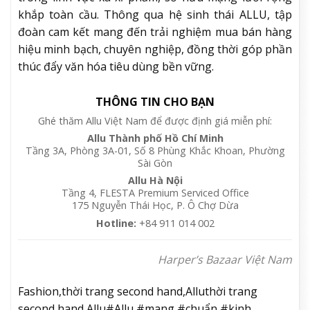
khắp toàn cầu. Thông qua hệ sinh thái ALLU, tập
đoàn cam kết mang đến trải nghiệm mua bán hàng
hiệu minh bạch, chuyên nghiệp, đồng thời góp phần
thúc đẩy văn hóa tiêu dùng bền vững.
THÔNG TIN CHO BẠN
Ghé thăm Allu Việt Nam để được định giá miễn phí:
Allu Thành phố Hồ Chí Minh
Tầng 3A, Phòng 3A-01, Số 8 Phùng Khắc Khoan, Phường
Sài Gòn
Allu Hà Nội
Tầng 4, FLESTA Premium Serviced Office
175 Nguyễn Thái Học, P. Ô Chợ Dừa
Hotline:
+84 911 014 002
Harper’s Bazaar Việt Nam
Fashion,thời trang second hand,Alluthời trang
second hand,Allu#Allu #mang #chuẩn #kinh