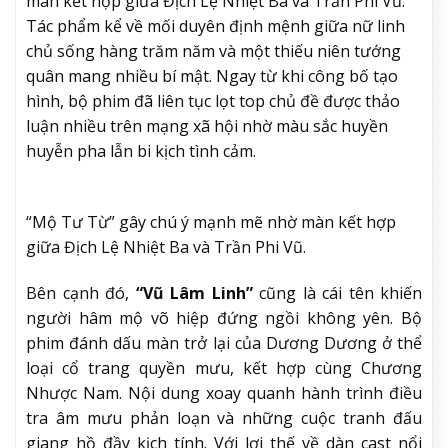
màn kết hợp giữa Địch Lệ Nhiệt Ba và Trần Phi Vũ.
Tác phẩm kể về mối duyên định mệnh giữa nữ linh
chủ sống hàng trăm năm và một thiếu niên tướng
quân mang nhiều bí mật. Ngay từ khi công bố tạo
hình, bộ phim đã liên tục lọt top chủ đề được thảo
luận nhiều trên mạng xã hội nhờ màu sắc huyền
huyễn pha lẫn bi kịch tình cảm.
“Mộ Tư Từ” gây chú ý mạnh mẽ nhờ màn kết hợp
giữa Địch Lệ Nhiệt Ba và Trần Phi Vũ.
Bên cạnh đó,
“Vũ Lâm Linh”
cũng là cái tên khiến
người hâm mộ võ hiệp đứng ngồi không yên. Bộ
phim đánh dấu màn trở lại của Dương Dương ở thể
loại cổ trang quyền mưu, kết hợp cùng Chương
Nhược Nam. Nội dung xoay quanh hành trình điều
tra âm mưu phản loạn và những cuộc tranh đấu
giang hồ đầy kịch tính. Với lợi thế về dàn cast nổi