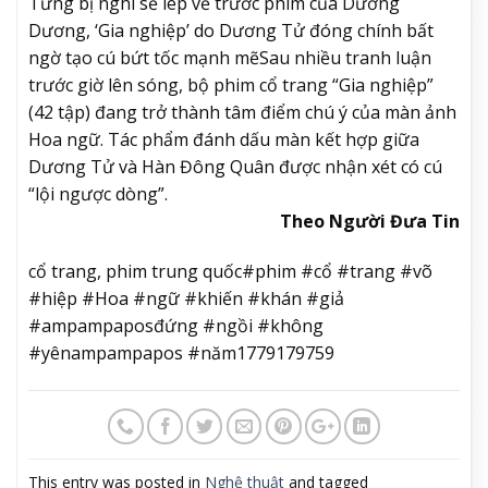
Từng bị nghi sẽ lép vế trước phim của Dương
Dương, ‘Gia nghiệp’ do Dương Tử đóng chính bất
ngờ tạo cú bứt tốc mạnh mẽ
Sau nhiều tranh luận
trước giờ lên sóng, bộ phim cổ trang “Gia nghiệp”
(42 tập) đang trở thành tâm điểm chú ý của màn ảnh
Hoa ngữ. Tác phẩm đánh dấu màn kết hợp giữa
Dương Tử và Hàn Đông Quân được nhận xét có cú
“lội ngược dòng”.
Theo Người Đưa Tin
cổ trang, phim trung quốc#phim #cổ #trang #võ
#hiệp #Hoa #ngữ #khiến #khán #giả
#ampampaposđứng #ngồi #không
#yênampampapos #năm1779179759
This entry was posted in
Nghệ thuật
and tagged