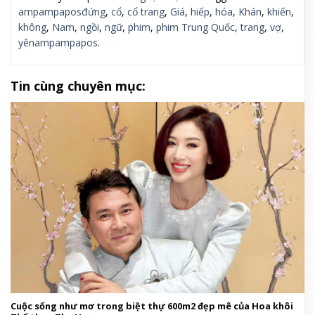
ampampaposđứng
,
cổ
,
cổ trang
,
Giá
,
hiếp
,
hóa
,
Khán
,
khiến
,
không
,
Nam
,
ngồi
,
ngữ
,
phim
,
phim Trung Quốc
,
trang
,
vợ
,
yênampampapos
.
Tin cùng chuyên mục:
Cuộc sống như mơ trong biệt thự 600m2 đẹp mê của Hoa khôi