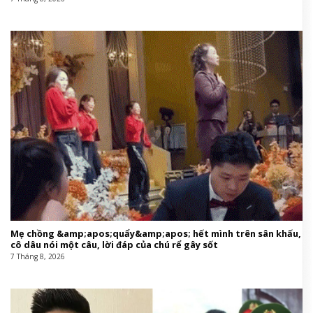
Mẹ chồng &amp;apos;quẩy&amp;apos; hết mình trên sân khấu,
cô dâu nói một câu, lời đáp của chú rể gây sốt
7 Tháng 8, 2026