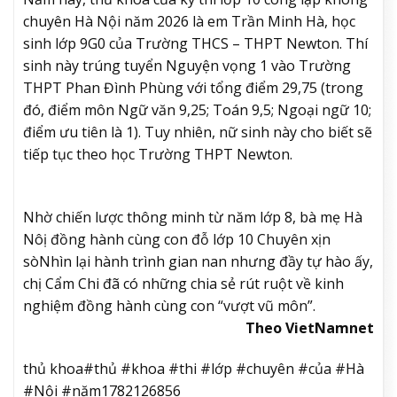
chuyên Hà Nội năm 2026 là em Trần Minh Hà, học
sinh lớp 9G0 của Trường THCS – THPT Newton. Thí
sinh này trúng tuyển Nguyện vọng 1 vào Trường
THPT Phan Đình Phùng với tổng điểm 29,75 (trong
đó, điểm môn Ngữ văn 9,25; Toán 9,5; Ngoại ngữ 10;
điểm ưu tiên là 1). Tuy nhiên, nữ sinh này cho biết sẽ
tiếp tục theo học Trường THPT Newton.
Nhờ chiến lược thông minh từ năm lớp 8, bà mẹ Hà
Nôị đồng hành cùng con đỗ lớp 10 Chuyên xịn
sò
Nhìn lại hành trình gian nan nhưng đầy tự hào ấy,
chị Cẩm Chi đã có những chia sẻ rút ruột về kinh
nghiệm đồng hành cùng con “vượt vũ môn”.
Theo VietNamnet
thủ khoa#thủ #khoa #thi #lớp #chuyên #của #Hà
#Nội #năm1782126856