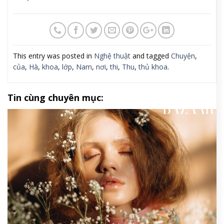
This entry was posted in
Nghệ thuật
and tagged
Chuyện
,
của
,
Hà
,
khoa
,
lớp
,
Nam
,
nơi
,
thi
,
Thu
,
thủ khoa
.
Tin cùng chuyên mục: