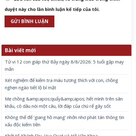
duyệt này cho lần bình luận kế tiếp của tôi.
Bài viết mới
Tử vi 12 con giáp thứ Bảy ngày 8/8/2026: 5 tuổi gặp may
mắn
Xét nghiệm để kiểm tra máu tương thích với con, chồng
nghẹn ngào tiết lộ bí mật
Mẹ chồng &amp;apos;quẩy&amp;apos; hết mình trên sân
khấu, cô dâu nói một câu, lời đáp của chú rể gây sốt
Không thể để ‘giang hồ mạng’ nhởn nhơ phát tán thông tin
xấu độc kiếm tiền
Khởi tố Khánh Sky, Vua Quạt và Hồ Văn Khoa