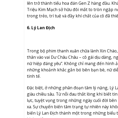
lên trở thành tiểu hoa đán Gen Z hàng đầu. Kh
Triệu Kim Mạch sở hữu đôi mắt to tròn ngập nư
trong trẻo, trí tuệ và đầy khí chất của cô đã t
6. Lý Lan Địch
Trong bộ phim thanh xuân chữa lành Xin Chào, 
thân vào vai Dư Châu Châu – cô gái dịu dàng,
nữ hiệp đáng yêu”. Không chỉ mang đến hình 
những khoảnh khắc gắn bó bên bạn bè, nữ diễn
tinh tế.
Đặc biệt, ở những phân đoạn tâm lý nặng, Lý La
giàu chiều sâu. Từ nỗi đau thắt lòng khi biết
lực, tuyệt vọng trong những ngày cuối đời bên
xa. Sự chuyển biến tâm trạng tự nhiên này kh
biến Lý Lan Địch thành một trong những biểu 