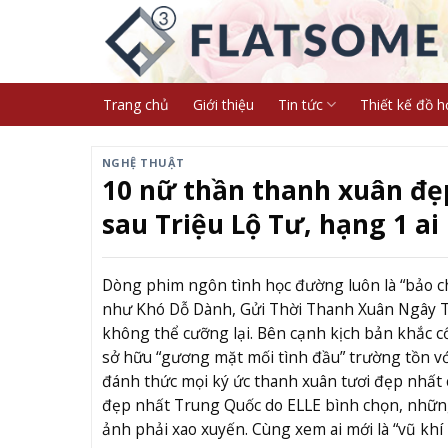
Skip
to
content
Trang chủ
Giới thiệu
Tin tức
Thiết kế đồ h
NGHỆ THUẬT
10 nữ thần thanh xuân đẹ
sau Triệu Lộ Tư, hạng 1 a
Dòng phim ngôn tình học đường luôn là “bảo 
như Khó Dỗ Dành, Gửi Thời Thanh Xuân Ngây T
không thể cưỡng lại. Bên cạnh kịch bản khắc cố
sở hữu “gương mặt mối tình đầu” trường tồn vớ
đánh thức mọi ký ức thanh xuân tươi đẹp nhất
đẹp nhất Trung Quốc do ELLE bình chọn, nhữn
ảnh phải xao xuyến. Cùng xem ai mới là “vũ khí