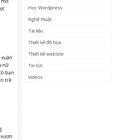
 mơ.
Học Wordpress
ược
Nghệ thuật
Tài liệu
Thiết kế đồ họa
Thiết kế website
 xuân
u nữ
Tin tức
cô bạn
Videos
n trề
g
 vươn