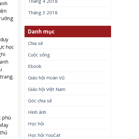
Tháng 4 2018
ành
iện
Tháng 3 2018
trưởng
Danh mục
 duy
Chia sẻ
ực học
ghi
Cuộc sống
hanh
Ebook
u
trang.
Giáo hội Hoàn Vũ
Giáo hội Việt Nam
Góc chia sẻ
Hình ảnh
t phù
Học hỏi
(May
 thủ
Học hỏi YouCat