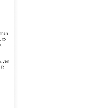
 nhan
, cô
,
, yên
bất