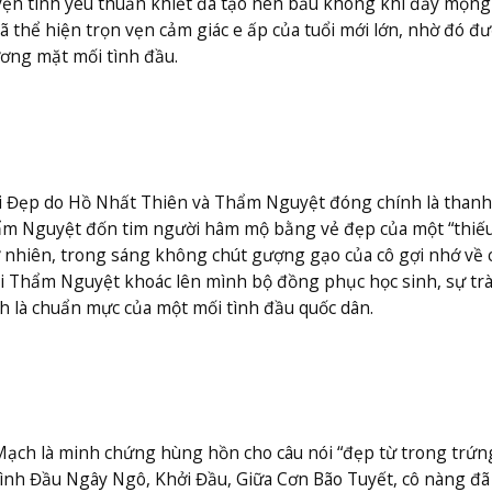
ện tình yêu thuần khiết đã tạo nên bầu không khí đầy mộng
 đã thể hiện trọn vẹn cảm giác e ấp của tuổi mới lớn, nhờ đó đ
ương mặt mối tình đầu.
 Đẹp do Hồ Nhất Thiên và Thẩm Nguyệt đóng chính là thanh
hẩm Nguyệt đốn tim người hâm mộ bằng vẻ đẹp của một “thiế
ự nhiên, trong sáng không chút gượng gạo của cô gợi nhớ về 
i Thẩm Nguyệt khoác lên mình bộ đồng phục học sinh, sự trà
nh là chuẩn mực của một mối tình đầu quốc dân.
m Mạch là minh chứng hùng hồn cho câu nói “đẹp từ trong trứn
ình Đầu Ngây Ngô, Khởi Đầu, Giữa Cơn Bão Tuyết, cô nàng đã