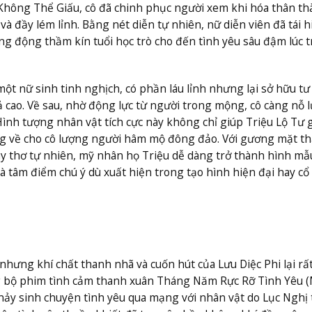
hông Thể Giấu, cô đã chinh phục người xem khi hóa thân th
à đầy lém lỉnh. Bằng nét diễn tự nhiên, nữ diễn viên đã tái h
ung động thầm kín tuổi học trò cho đến tình yêu sâu đậm lúc 
một nữ sinh tinh nghịch, có phần láu lỉnh nhưng lại sở hữu tư
cao. Về sau, nhờ động lực từ người trong mộng, cô càng nỗ l
Hình tượng nhân vật tích cực này không chỉ giúp Triệu Lộ Tư 
ng về cho cô lượng người hâm mộ đông đảo. Với gương mặt t
y thơ tự nhiên, mỹ nhân họ Triệu dễ dàng trở thành hình mẫ
à tâm điểm chú ý dù xuất hiện trong tạo hình hiện đại hay cổ 
nhưng khí chất thanh nhã và cuốn hút của Lưu Diệc Phi lại rấ
ng bộ phim tình cảm thanh xuân Tháng Năm Rực Rỡ Tình Yêu 
n nảy sinh chuyện tình yêu qua mạng với nhân vật do Lục Nghị