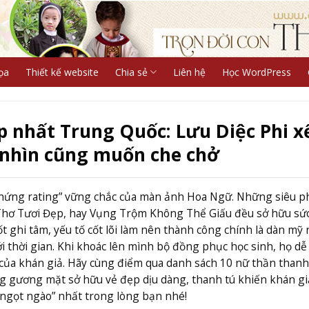
ọa
Thiết kế website
Chia sẻ
Liên hệ
Học WordPress
p nhất Trung Quốc: Lưu Diệc Phi x
i nhìn cũng muốn che chở
chứng rating” vững chắc của màn ảnh Hoa Ngữ. Những siêu 
hơ Tươi Đẹp, hay Vụng Trộm Không Thể Giấu đều sở hữu sức
t ghi tâm, yếu tố cốt lõi làm nên thành công chính là dàn mỹ
i thời gian. Khi khoác lên mình bộ đồng phục học sinh, họ dễ
 của khán giả. Hãy cùng điểm qua danh sách 10 nữ thần thanh
g gương mặt sở hữu vẻ đẹp dịu dàng, thanh tú khiến khán g
 ngọt ngào” nhất trong lòng bạn nhé!