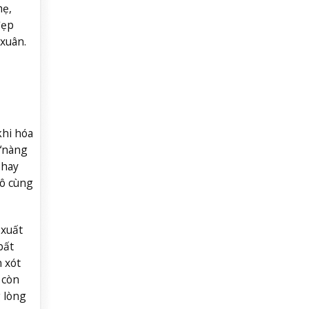
hẹ,
đẹp
 xuân.
khi hóa
 “nàng
 hay
vô cùng
 xuất
bất
 xót
 còn
 lòng