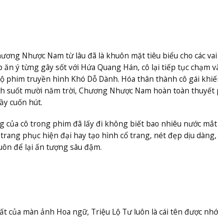
ương Nhược Nam từ lâu đã là khuôn mặt tiêu biểu cho các vai
ăn ý từng gây sốt với Hứa Quang Hán, cô lại tiếp tục chạm v
bộ phim truyền hình Khó Dỗ Dành. Hóa thân thành cô gái khiế
ình suốt mười năm trời, Chương Nhược Nam hoàn toàn thuyết
ầy cuốn hút.
 của cô trong phim đã lấy đi không biết bao nhiêu nước mắt
trang phục hiện đại hay tạo hình cổ trang, nét đẹp dịu dàng,
uôn để lại ấn tượng sâu đậm.
 của màn ảnh Hoa ngữ, Triệu Lộ Tư luôn là cái tên được nh