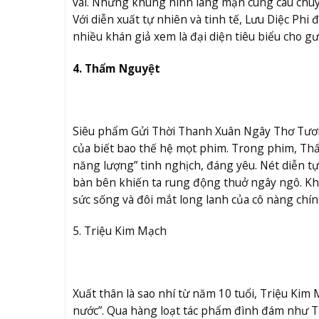
vai. Những khung hình lãng mạn cùng câu chuy
Với diễn xuất tự nhiên và tinh tế, Lưu Diệc Phi
nhiều khán giả xem là đại diện tiêu biểu cho g
4. Thẩm Nguyệt
Siêu phẩm Gửi Thời Thanh Xuân Ngây Thơ Tươi
của biết bao thế hệ mọt phim. Trong phim, T
năng lượng” tinh nghịch, đáng yêu. Nét diễn t
bàn bên khiến ta rung động thuở ngây ngô. Kh
sức sống và đôi mắt long lanh của cô nàng chí
5. Triệu Kim Mạch
Xuất thân là sao nhí từ năm 10 tuổi, Triệu Ki
nước”. Qua hàng loạt tác phẩm đình đám như T