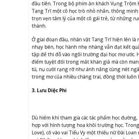
đầu tiên. Trong bộ phim ăn khách Vụng Trộm K
Tang Trĩ một cô học trò nhỏ nhắn, thông minh v
trọn vẹn tâm lý của một cô gái trẻ, từ những r
thành.
Ở giai đoạn đầu, nhân vật Tang Trĩ hiện lên là 
nhạy bén, học hành nhẹ nhàng vẫn đạt kết quả 
tập để thi đỗ vào ngôi trường đại học mơ ước. 
điểm tuyệt đối trong mắt khán giả mà còn ma
tú, nụ cười rạng rỡ như ánh nắng cùng nét ngâ
trong mơ của nhiều chàng trai, đồng thời luôn l
3. Lưu Diệc Phi
Dù hiếm khi tham gia các tác phẩm học đường, 
hợp với hình tượng hoa khôi trường học. Tro
Love), cô vào vai Tiểu Vy một thiếu nữ Đài Loa