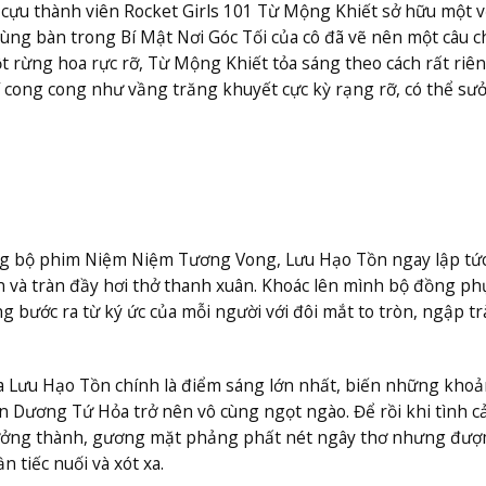
 cựu thành viên Rocket Girls 101 Từ Mộng Khiết sở hữu một 
cùng bàn trong Bí Mật Nơi Góc Tối của cô đã vẽ nên một câu 
 rừng hoa rực rỡ, Từ Mộng Khiết tỏa sáng theo cách rất riê
mí cong cong như vầng trăng khuyết cực kỳ rạng rỡ, có thể sư
ng bộ phim Niệm Niệm Tương Vong, Lưu Hạo Tồn ngay lập tứ
n và tràn đầy hơi thở thanh xuân. Khoác lên mình bộ đồng ph
g bước ra từ ký ức của mỗi người với đôi mắt to tròn, ngập tr
ủa Lưu Hạo Tồn chính là điểm sáng lớn nhất, biến những kho
àn Dương Tứ Hỏa trở nên vô cùng ngọt ngào. Để rồi khi tình 
 trưởng thành, gương mặt phảng phất nét ngây thơ nhưng đư
 tiếc nuối và xót xa.