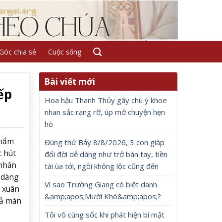
Góc chia sẻ
Cuộc sống
Bài viết mới
ếp
Hoa hậu Thanh Thủy gây chú ý khoe
nhan sắc rạng rỡ, úp mở chuyện hẹn
hò
phẩm
Đúng thứ Bảy 8/8/2026, 3 con giáp
 hút
đổi đời dễ dàng như trở bàn tay, tiền
 nhân
tài ùa tới, ngồi không lộc cũng đến
 dàng
Vì sao Trường Giang có biệt danh
 xuân
&amp;apos;Mười Khó&amp;apos;?
iả màn
Tôi vô cùng sốc khi phát hiện bí mật