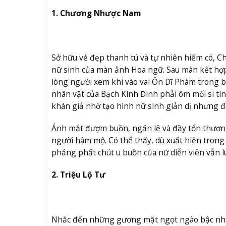
1. Chương Nhược Nam
Sở hữu vẻ đẹp thanh tú và tự nhiên hiếm có, Ch
nữ sinh của màn ảnh Hoa ngữ. Sau màn kết hợp 
lòng người xem khi vào vai Ôn Dĩ Phàm trong 
nhân vật của Bạch Kính Đình phải ôm mối si t
khán giả nhờ tạo hình nữ sinh giản dị nhưng đ
Ánh mắt đượm buồn, ngấn lệ và đầy tổn thương
người hâm mộ. Có thể thấy, dù xuất hiện trong 
phảng phất chút u buồn của nữ diễn viên vẫn l
2. Triệu Lộ Tư
Nhắc đến những gương mặt ngọt ngào bậc nhất