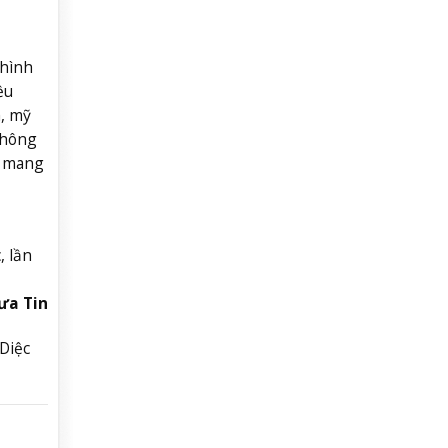
 hình
ều
, mỹ
thông
, mang
, lần
ưa Tin
Diệc