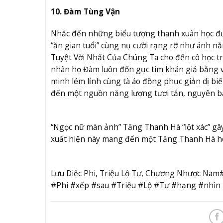
10. Đàm Tùng Vận
Nhắc đến những biểu tượng thanh xuân học đư
“ăn gian tuổi” cùng nụ cười rạng rỡ như ánh n
Tuyệt Vời Nhất Của Chúng Ta cho đến cô học t
nhân họ Đàm luôn đốn gục tim khán giả bằng v
minh lém lỉnh cùng tà áo đồng phục giản dị bi
đến một nguồn năng lượng tươi tắn, nguyên bản
“Ngọc nữ màn ảnh” Tăng Thanh Hà “lột xác” gâ
xuất hiện này mang đến một Tăng Thanh Hà hoà
Lưu Diệc Phi, Triệu Lộ Tư, Chương Nhược Na
#Phi #xếp #sau #Triệu #Lộ #Tư #hạng #nhì