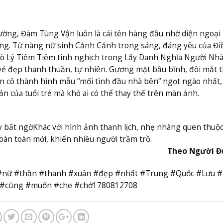
ờng, Đàm Tùng Vận luôn là cái tên hàng đầu nhờ diện ngoại
ắng. Từ nàng nữ sinh Cảnh Cảnh trong sáng, đáng yêu của Đi
rò Lý Tiêm Tiêm tinh nghịch trong Lấy Danh Nghĩa Người Nhà
ẻ đẹp thanh thuần, tự nhiên. Gương mặt bầu bĩnh, đôi mắt 
ến cô thành hình mẫu “mối tình đầu nhà bên” ngọt ngào nhất
 của tuổi trẻ mà khó ai có thể thay thế trên màn ảnh.
y bất ngờ
Khác với hình ảnh thanh lịch, nhẹ nhàng quen thuộc
n toàn mới, khiến nhiều người trầm trồ.
Theo Người Đ
m#nữ #thần #thanh #xuân #đẹp #nhất #Trung #Quốc #Lưu #
n #cũng #muốn #che #chở1780812708