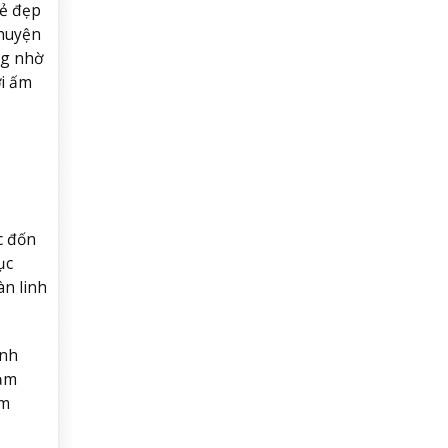
vẻ đẹp
chuyện
ng nhờ
ởi ấm
c đốn
ục
àn linh
ảnh
cảm
ợm