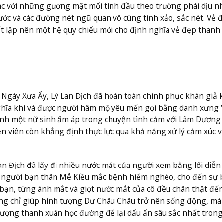
ác với những gương mặt mối tình đầu theo trường phái dịu n
ớc và các đường nét ngũ quan vô cùng tinh xảo, sắc nét. Vẻ 
hiết lập nên một hệ quy chiếu mới cho định nghĩa vẻ đẹp thanh
Ngày Xưa Ấy, Lý Lan Địch đã hoàn toàn chinh phục khán giả 
 nghĩa khí và được người hâm mộ yêu mến gọi bằng danh xưng
ảnh một nữ sinh ấm áp trong chuyện tình cảm với Lâm Dương
 viên còn khẳng định thực lực qua khả năng xử lý cảm xúc 
n Địch đã lấy đi nhiều nước mắt của người xem bằng lối diễn
 tin người bạn thân Mễ Kiều mắc bệnh hiểm nghèo, cho đến sự 
 bạn, từng ánh mắt và giọt nước mắt của cô đều chân thật đến
ông chỉ giúp hình tượng Dư Châu Châu trở nên sống động, mà
tượng thanh xuân học đường để lại dấu ấn sâu sắc nhất trong