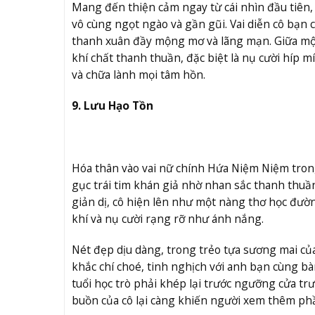
Mang đến thiện cảm ngay từ cái nhìn đầu tiên,
vô cùng ngọt ngào và gần gũi. Vai diễn cô bạn 
thanh xuân đầy mộng mơ và lãng mạn. Giữa một
khí chất thanh thuần, đặc biệt là nụ cười híp 
và chữa lành mọi tâm hồn.
9. Lưu Hạo Tồn
Hóa thân vào vai nữ chính Hứa Niệm Niệm tro
gục trái tim khán giả nhờ nhan sắc thanh thuầ
giản dị, cô hiện lên như một nàng thơ học đườn
khí và nụ cười rạng rỡ như ánh nắng.
Nét đẹp dịu dàng, trong trẻo tựa sương mai c
khắc chí choé, tinh nghịch với anh bạn cùng b
tuổi học trò phải khép lại trước ngưỡng cửa
buồn của cô lại càng khiến người xem thêm phần