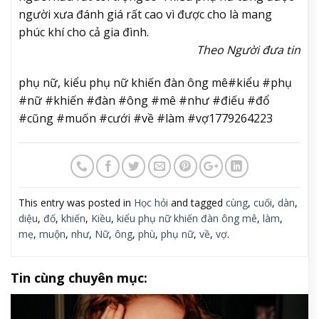
người xưa đánh giá rất cao vì được cho là mang
phúc khí cho cả gia đình.
Theo Người đưa tin
phụ nữ, kiểu phụ nữ khiến đàn ông mê#kiểu #phụ
#nữ #khiến #đàn #ông #mê #như #điếu #đổ
#cũng #muốn #cưới #về #làm #vợ1779264223
This entry was posted in
Học hỏi
and tagged
cùng
,
cuối
,
dàn
,
diệu
,
đố
,
khiến
,
Kiều
,
kiểu phụ nữ khiến đàn ông mê
,
làm
,
mẹ
,
muộn
,
như
,
Nữ
,
ông
,
phù
,
phụ nữ
,
về
,
vợ
.
Tin cùng chuyên mục: