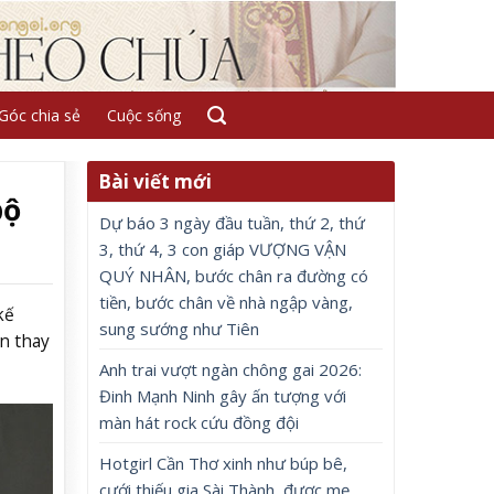
Góc chia sẻ
Cuộc sống
Bài viết mới
bộ
Dự báo 3 ngày đầu tuần, thứ 2, thứ
3, thứ 4, 3 con giáp VƯỢNG VẬN
QUÝ NHÂN, bước chân ra đường có
tiền, bước chân về nhà ngập vàng,
kế
sung sướng như Tiên
n thay
Anh trai vượt ngàn chông gai 2026:
Đinh Mạnh Ninh gây ấn tượng với
màn hát rock cứu đồng đội
Hotgirl Cần Thơ xinh như búp bê,
cưới thiếu gia Sài Thành, được mẹ