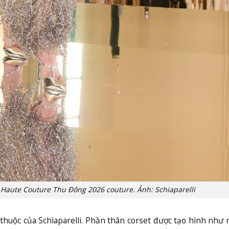
i Haute Couture Thu Đông 2026 couture. Ảnh: Schiaparelli
huộc của Schiaparelli. Phần thân corset được tạo hình như 