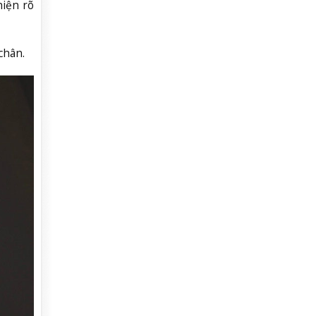
hiện rõ
chân.