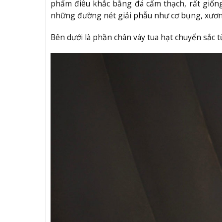
phẩm điêu khắc bằng đá cẩm thạch, rất giống
những đường nét giải phẫu như cơ bụng, xươn
Bên dưới là phần chân váy tua hạt chuyển sắc 