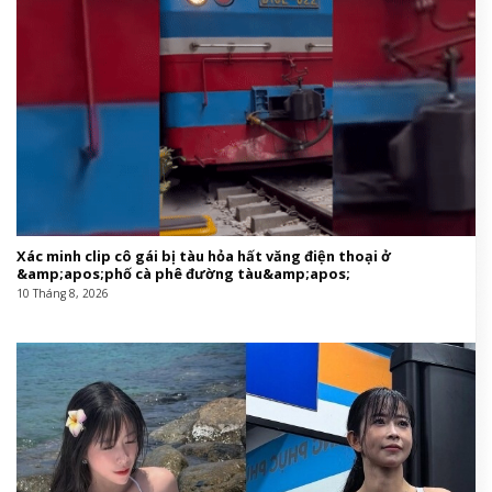
Xác minh clip cô gái bị tàu hỏa hất văng điện thoại ở
&amp;apos;phố cà phê đường tàu&amp;apos;
10 Tháng 8, 2026