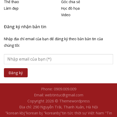
Thể thao
Góc chia sẻ
Làm đẹp
Học đồ họa
Video
Đăng ký nhận bản tin
Nhập địa chỉ email của bạn để đăng ký theo bản bản tin của
chúng tôi:
Phone: 0909.009.009
Email: webtintuc@gmail.com
Copyright 2026 © Themewordpress
Địa chỉ: 290 Nguyễn Trãi, Thanh Xuân, Hà Nội
"korean kbj​
"korean bj
"koreanbj​
"tin tức thời sự Việt Nam
"Tin