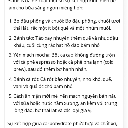
Planells đã đề xuất một số sự kết hợp kinh điển để
làm cho bữa sáng ngon miệng hơn:
Bơ đậu phộng và chuối: Bơ đậu phộng, chuối tươi
thái lát, rắc một ít bột quế và một nhúm muối.
Bánh táo: Táo xay nhuyễn thêm quế và nhục đậu
khấu, cuối cùng rắc hạt hồ đào băm nhỏ.
Yến mạch mocha: Bột ca cao không đường trộn
với cà phê espresso hoặc cà phê pha lạnh (cold
brew), sau đó thêm bơ hạnh nhân.
Bánh cà rốt: Cà rốt bào nhuyễn, nho khô, quế,
vani và quả óc chó băm nhỏ.
Cách ăn mặn mới mẻ: Yến mạch nguyên bản nấu
với sữa hoặc nước hầm xương, ăn kèm với trứng
lòng đào, bơ thái lát và các loại gia vị.
Sự kết hợp giữa carbohydrate phức hợp và chất xơ,