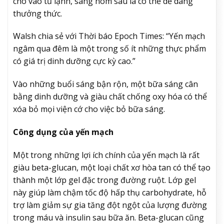
cho vào tủ lạnh, sáng hôm sau là có thể dễ dàng
thưởng thức.
Walsh chia sẻ với Thời báo Epoch Times: “Yến mạch
ngâm qua đêm là một trong số ít những thực phẩm
có giá trị dinh dưỡng cực kỳ cao.”
Vào những buổi sáng bận rộn, một bữa sáng cân
bằng dinh dưỡng và giàu chất chống oxy hóa có thể
xóa bỏ mọi viện cớ cho việc bỏ bữa sáng.
Công dụng của yến mạch
Một trong những lợi ích chính của yến mạch là rất
giàu beta-glucan, một loại chất xơ hòa tan có thể tạo
thành một lớp gel đặc trong đường ruột. Lớp gel
này giúp làm chậm tốc độ hấp thụ carbohydrate, hỗ
trợ làm giảm sự gia tăng đột ngột của lượng đường
trong máu và insulin sau bữa ăn. Beta-glucan cũng