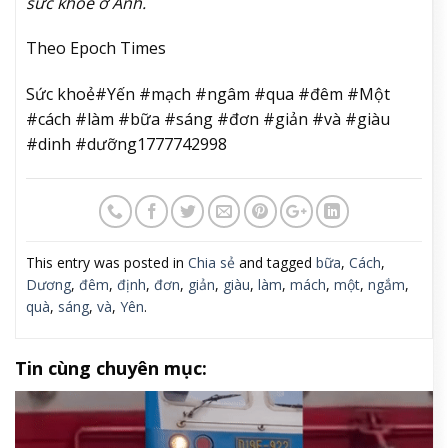
sức khỏe ở Anh.
Theo Epoch Times
Sức khoẻ#Yến #mạch #ngâm #qua #đêm #Một
#cách #làm #bữa #sáng #đơn #giản #và #giàu
#dinh #dưỡng1777742998
This entry was posted in
Chia sẻ
and tagged
bữa
,
Cách
,
Dương
,
đêm
,
định
,
đơn
,
giản
,
giàu
,
làm
,
mách
,
một
,
ngắm
,
quà
,
sáng
,
và
,
Yên
.
Tin cùng chuyên mục: