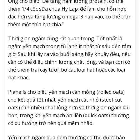
Ông cho biết: “Để tăng hàm lượng protein, có thể
thêm 1/4 cốc sữa chua Hy Lạp; để làm cho hỗn hợp
đặc hơn và tăng lượng omega-3 nạp vào, có thể trộn
thêm một thìa hạt chia.”
Thời gian ngâm cũng rất quan trọng. Tốt nhất là
ngâm yến mạch trong tủ lạnh ít nhất từ sáu đến tám
giờ. Sau khi lấy ra vào buổi sáng hãy khuấy đều, nếu
cần có thể điều chỉnh lượng chất lỏng, và bạn còn có
thể thêm trái cây tươi, bơ các loại hạt hoặc các loại
hạt khác.
Planells cho biết, yến mạch cán mỏng (rolled oats)
cho kết quả tốt nhất; yến mạch cắt nhỏ (steel-cut
oats) cần nhiều chất lỏng hơn và thời gian ngâm lâu
hơn; trong khi yến mạch ăn liền (quick oats) thường
có xu hướng trở nên quá mềm nhão.
Yến mạch ngâm qua đêm thường có thể được bảo