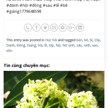
#đánh #hội #đồng #sau #lễ #bế
#giảng1779648598
This entry was posted in
Học hỏi
and tagged
bản
,
bé
,
bí
,
Clip
,
Danh
,
Đông
,
Giang
,
hối
,
lễ
,
lớp
,
Nữ
,
Nữ sinh
,
sâu
,
sinh
,
xao
,
xôn
.
Tin cùng chuyên mục: