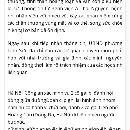
thương, tinh thần hoảng loạn và vẫn còn biểu hiện
lo sợ. Thông tin từ Bệnh viện A Thái Nguyên, bệnh
nhi nhập viện với nhiều vết xây xát phần mềm cùng
các chấn thương vùng mặt và cơ thể, song sức khỏe
hiện tại cơ bản đã ổn định.
Ngay sau khi tiếp nhận thông tin, UBND phường
Linh Sơn đã chỉ đạo các cơ quan chuyên môn phối
hợp với nhà trường và gia đình xác minh nguyên
nhân, đồng thời làm rõ trách nhiệm của các học sinh
liên quan.
Hà Nội: Công an xác minh vụ 2 cô gái bị đánh hội
đồng giữa đường
Đoạn clip ghi lại hình ảnh nhóm
nam nữ có hành vi chửi bới, đánh 2 cô gái trên phố
Hoàng Cầu (Đống Đa, Hà Nội) khiến nhiều người
bức xúc.
nữ sinh, #Xôn #xao #clip #nữ #sinh #lớp #bị #bạn