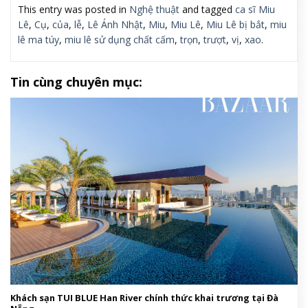
This entry was posted in
Nghệ thuật
and tagged
ca sĩ Miu
Lê
,
Cụ
,
của
,
lễ
,
Lê Ánh Nhật
,
Miu
,
Miu Lê
,
Miu Lê bị bắt
,
miu
lê ma túy
,
miu lê sử dụng chất cấm
,
trọn
,
trượt
,
vị
,
xao
.
Tin cùng chuyên mục:
Khách sạn TUI BLUE Han River chính thức khai trương tại Đà