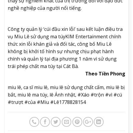
thấy sự nghiêm khắc của thị trường đối với đạo đức
nghề nghiệp của người nổi tiếng.
Công ty quản lý ‘cúi đầu xin lỗi’ sau kết luận điều tra
vụ Miu Lê sử dụng ma túy
KIM Entertainment chính
thức xin lỗi khán giả và đối tác, công bố Miu Lê
không bị khởi tố hình sự nhưng chịu phạt hành
chính và quản lý tại địa phương 1 năm vì sử dụng
trái phép chất ma túy tại Cát Bà.
Theo Tiền Phong
miu lê, ca sĩ miu lê, miu lê sử dụng chất cấm, miu lê bị
bắt, miu lê ma túy, lê Ánh nhật, #Xáo #trộn #vì #cú
#trượt #của #Miu #Lê1778828154