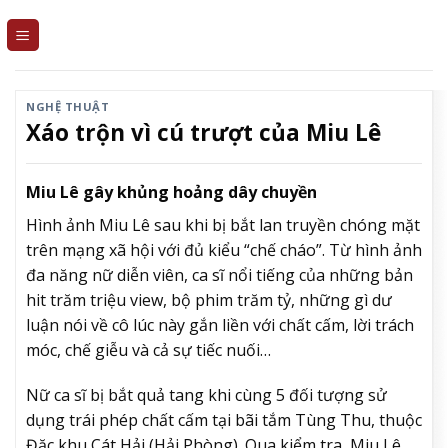
Skip
to
content
NGHỆ THUẬT
Xáo trộn vì cú trượt của Miu Lê
Miu Lê gây khủng hoảng dây chuyền
Hình ảnh Miu Lê sau khi bị bắt lan truyền chóng mặt
trên mạng xã hội với đủ kiểu “chế cháo”. Từ hình ảnh
đa năng nữ diễn viên, ca sĩ nổi tiếng của những bản
hit trăm triệu view, bộ phim trăm tỷ, những gì dư
luận nói về cô lúc này gắn liền với chất cấm, lời trách
móc, chế giễu và cả sự tiếc nuối…
Nữ ca sĩ bị bắt quả tang khi cùng 5 đối tượng sử
dụng trái phép chất cấm tại bãi tắm Tùng Thu, thuộc
Đặc khu Cát Hải (Hải Phòng). Qua kiểm tra, Miu Lê