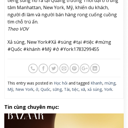
tiếng súng nổ ra tại Quảng trường Thời đại ở trung
tâm Manhattan, New York, Mỹ, khiến du khách,
người đi làm và người bán hàng rong cuống cuồng
tìm chỗ trú ẩn.
Theo VOV
Xả súng, New York#Xả #súng #tại #tiệc #mừng
#Quốc #khánh #Mỹ #ở #York1783299455
This entry was posted in
Học hỏi
and tagged
Khanh
,
mừng
,
Mỹ
,
New York
,
ở
,
Quốc
,
sững
,
Tài
,
tiệc
,
xã
,
xả súng
,
York
.
Tin cùng chuyên mục: