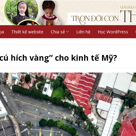
ọa
Thiết kế website
Chia sẻ
Liên hệ
Học WordPress
“cú hích vàng” cho kinh tế Mỹ?