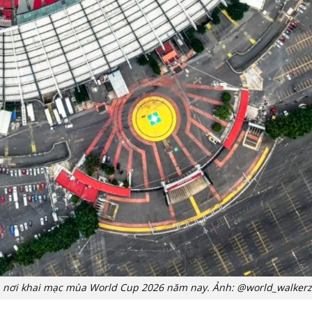
 là nơi khai mạc mùa World Cup 2026 năm nay. Ảnh: @world_walker