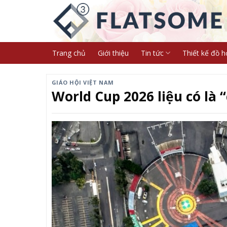
Skip
to
content
Trang chủ
Giới thiệu
Tin tức
Thiết kế đồ h
GIÁO HỘI VIỆT NAM
World Cup 2026 liệu có là 