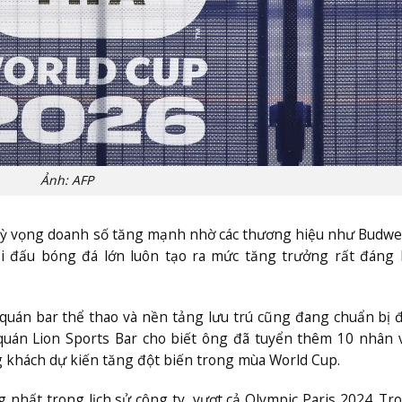
Ảnh: AFP
 kỳ vọng doanh số tăng mạnh nhờ các thương hiệu như Budwe
ải đấu bóng đá lớn luôn tạo ra mức tăng trưởng rất đáng
 quán bar thể thao và nền tảng lưu trú cũng đang chuẩn bị 
 quán Lion Sports Bar cho biết ông đã tuyển thêm 10 nhân 
 khách dự kiến tăng đột biến trong mùa World Cup.
 nhất trong lịch sử công ty, vượt cả Olympic Paris 2024. Tr