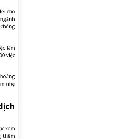
Mei cho
c ngành
h chóng
ệc làm
00 việc
 khoảng
 âm nhẹ
dịch
ược xem
ng thêm