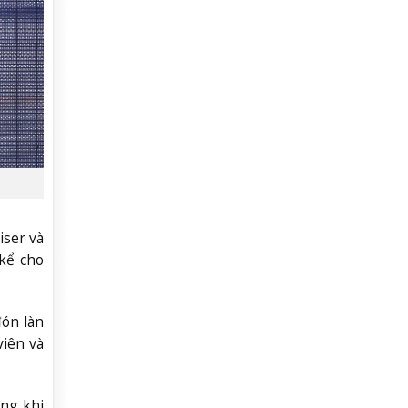
iser và
 kể cho
đón làn
viên và
ong khi