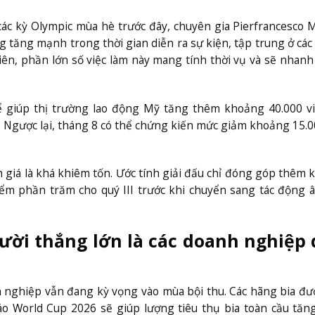
các kỳ Olympic mùa hè trước đây, chuyên gia Pierfrancesco 
g tăng mạnh trong thời gian diễn ra sự kiện, tập trung ở cá
hiên, phần lớn số việc làm này mang tính thời vụ và sẽ nhan
 giúp thị trường lao động Mỹ tăng thêm khoảng 40.000 vi
. Ngược lại, tháng 8 có thể chứng kiến mức giảm khoảng 15.0
giá là khá khiêm tốn. Ước tính giải đấu chỉ đóng góp thêm
iểm phần trăm cho quý III trước khi chuyển sang tác động
ười thắng lớn là các doanh nghiệp 
h nghiệp vẫn đang kỳ vọng vào mùa bội thu. Các hãng bia đ
báo World Cup 2026 sẽ giúp lượng tiêu thụ bia toàn cầu tă