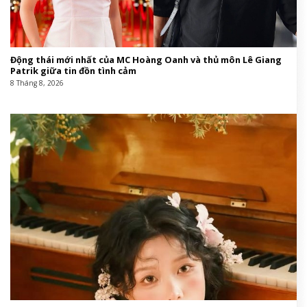
Harper’s Bazaar Việt Nam
Fashion,thời trang trong phim,Vương Sở Nhiên,sao
Trung Quốcthời trang trong phim,Vương Sở
Nhiên,sao Trung Quốc#Vương #Sở #Nhiên #cứ
#đóng #phim #Dân #Quốc #là #viral #vì #tạo
#hình #quá #thời #thượng1781833912
This entry was posted in
Giáo hội Việt Nam
and tagged
Cụ
,
dàn
,
Đông
,
hình
,
là
,
nhiên
,
phim
,
quà
,
Quốc
,
sao Trung Quốc
,
số
,
tạo
,
thời
,
thời trang trong phim
,
thưởng
,
vị
,
viral
,
vượng
,
Vương Sở Nhiên
.
Tin cùng chuyên mục: