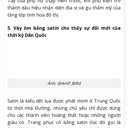
Ảnh: RedNote @Moonnight | 王楚然
Thời trang Dân Quốc chắc chắn không thể thiếu
những chiếc mũ kiêu kỳ, một yếu tố cho thấy sự du
nhập của thời trang Tây phương. Trên phim
trường
Phù Sinh,
Vương Sở Nhiên thường xuyên
chọn mũ nhung đen dáng tròn dẹt, phần vành mũ
mở rộng nhẹ, phủ sát đường chân tóc, trong khi
vòng hoa bên trên được đính nổi quanh thân mũ tạo
cảm giác vintage hơn. Nếu như bộ phim trước, lưới
để che mặt, thì phim này, lưới được đính kèm như
một phần của mũ.
Đi kèm nón là trang sức ngọc trai, càng làm tôn lên
sự quý phái lớp son đỏ đậm, lông mày sắc nét và mái
tóc uốn sóng nước kinh điển. Những chi tiết này
phản ánh xu hướng tiếp nhận thời trang phương