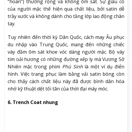
Tây của phụ nữ thập niên trước, khi phụ kiện trở
thành dấu hiệu nhận diện địa vị và gu thẩm mỹ của
tầng lớp tinh hoa đô thị.
5. Váy ôm bằng satin cho thấy sự đổi mới của
thời kỳ Dân Quốc