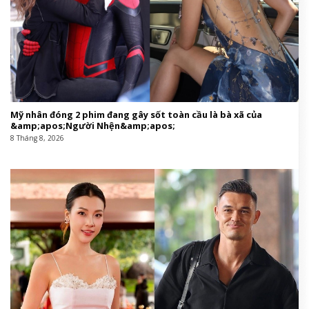
Ảnh: @begforchuran
Chiếc áo khoác dài bằng nhung xanh lục bảo có thiết
kế cổ ve chữ V sâu, kết hợp thắt lưng nhấn eo tạo
nên phom dáng cứng cỏi, uy quyền nhưng vẫn
thanh thoát, phản ánh tinh thần của những phụ nữ
tân thời đang dần khẳng định vị thế trong xã hội.
Mái tóc đen thẳng, làn da trắng và đôi môi đỏ càng
khiến cho diện mạo thêm sắc sảo. Nhìn chung, trend
coat hay măng tô dài ở thời điểm này giống như lớp
áo giáp, phản chiếu tinh thần tự chủ của người phụ
nữ tân thời.
THỜI TRANG VƯƠNG SỞ NHIÊN: