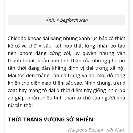
Ảnh: @AmP_BiRd
Satin là kiểu dệt lụa được phát minh ở Trung Quốc
từ thời nhà Đường, nhưng chủ yếu chỉ được dùng
cho các thành viên hoàng thất hoặc những người