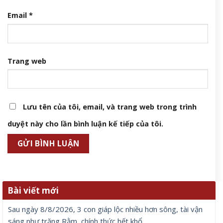
Mỹ nhân đóng 2 phim đang gây sốt toàn cầu là bà xã của
&amp;apos;Người Nhện&amp;apos;
8 Tháng 8, 2026