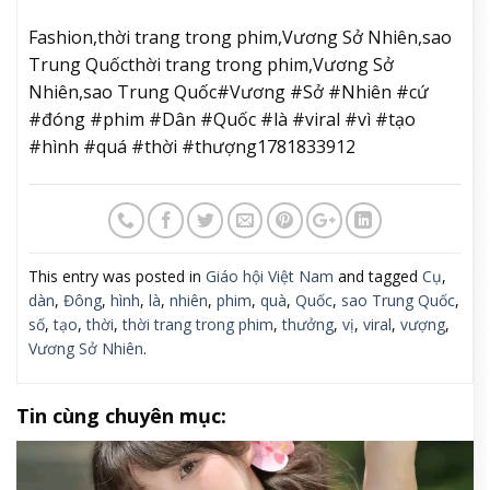
giàu có. Trang phục cổ bằng satin (lúc đó gọi là
“hoàn”) thường rộng và không ôm sát. Sự giàu có
của người mặc thể hiện qua chất liệu, bởi satin dễ
trầy xước và không dành cho tầng lớp lao động chân
tay.
Tuy nhiên đến thời kỳ Dân Quốc, cách may Âu phục
du nhập vào Trung Quốc, mang đến những chiếc
váy đầm ôm sát khoe vóc dáng người mặc. Bộ váy
tím oải hương có những đường xếp ly mà Vương Sở
Nhiên mặc trong phim
Phù Sinh
là một ví dụ điển
hình. Việc trang phục làm bằng vải satin bóng còn
cho thấy cách chất liệu này đã được bình dân hóa
nhờ kỹ thuật dệt tối tân của thời đại máy móc.
6. Trench Coat nhung