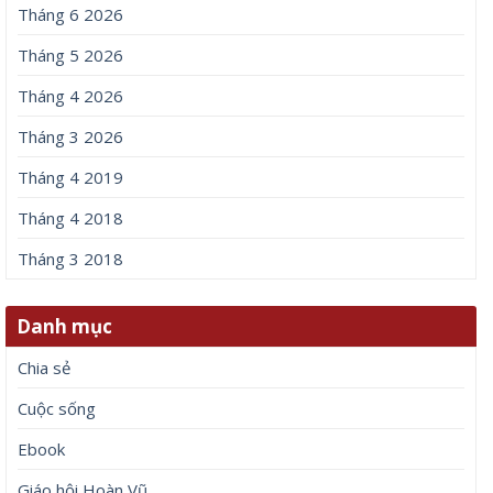
Trúng độc đắc 2 ngày liên tiếp (8 – 9/8/2026), 3 con giáp
&amp;apos;lĩnh hội tài lộc&amp;apos;, tiền bạc kéo ùn ùn vào
nhà
8 Tháng 8, 2026
Để lại một bình luận
Email của bạn sẽ không được hiển thị công khai.
Các
trường bắt buộc được đánh dấu
*
Bình luận
*
Tên
*