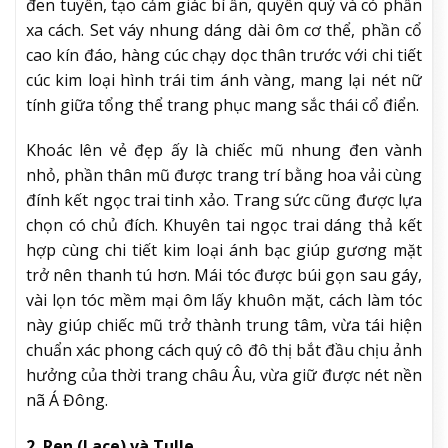
đen tuyền, tạo cảm giác bí ẩn, quyền quý và có phần
xa cách. Set váy nhung dáng dài ôm cơ thể, phần cổ
cao kín đáo, hàng cúc chạy dọc thân trước với chi tiết
cúc kim loại hình trái tim ánh vàng, mang lại nét nữ
tính giữa tổng thể trang phục mang sắc thái cổ điển.
Khoác lên vẻ đẹp ấy là chiếc mũ nhung đen vành
nhỏ, phần thân mũ được trang trí bằng hoa vải cùng
đính kết ngọc trai tinh xảo. Trang sức cũng được lựa
chọn có chủ đích. Khuyên tai ngọc trai dáng thả kết
hợp cùng chi tiết kim loại ánh bạc giúp gương mặt
trở nên thanh tú hơn. Mái tóc được búi gọn sau gáy,
vài lọn tóc mềm mại ôm lấy khuôn mặt, cách làm tóc
này giúp chiếc mũ trở thành trung tâm, vừa tái hiện
chuẩn xác phong cách quý cô đô thị bắt đầu chịu ảnh
hưởng của thời trang châu Âu, vừa giữ được nét nền
nã Á Đông.
2. Ren (Lace) và Tulle