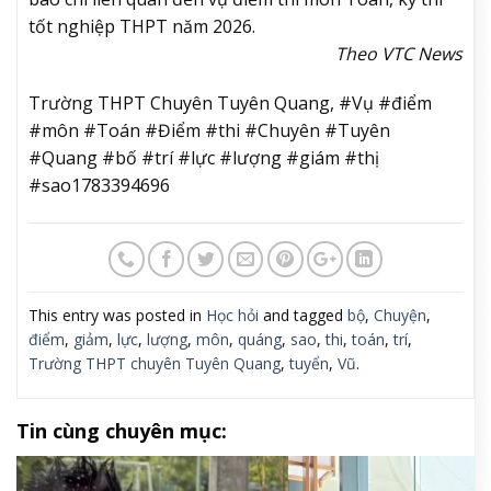
tốt nghiệp THPT năm 2026.
Theo VTC News
Trường THPT Chuyên Tuyên Quang, #Vụ #điểm
#môn #Toán #Điểm #thi #Chuyên #Tuyên
#Quang #bố #trí #lực #lượng #giám #thị
#sao1783394696
This entry was posted in
Học hỏi
and tagged
bộ
,
Chuyện
,
điểm
,
giảm
,
lực
,
lượng
,
môn
,
quáng
,
sao
,
thi
,
toán
,
trí
,
Trường THPT chuyên Tuyên Quang
,
tuyển
,
Vũ
.
Tin cùng chuyên mục: