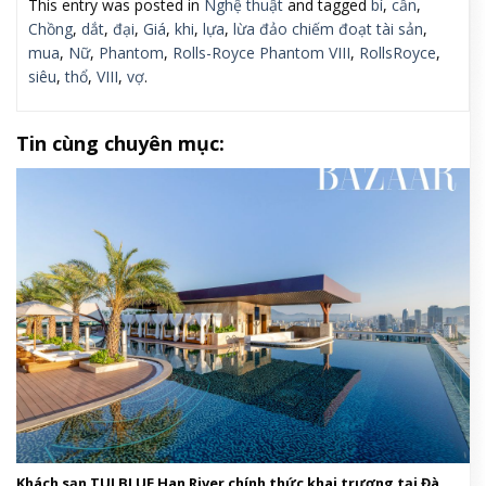
This entry was posted in
Nghệ thuật
and tagged
bí
,
cần
,
Chồng
,
dắt
,
đại
,
Giá
,
khi
,
lựa
,
lừa đảo chiếm đoạt tài sản
,
mua
,
Nữ
,
Phantom
,
Rolls-Royce Phantom VIII
,
RollsRoyce
,
siêu
,
thổ
,
VIII
,
vợ
.
Tin cùng chuyên mục:
Khách sạn TUI BLUE Han River chính thức khai trương tại Đà