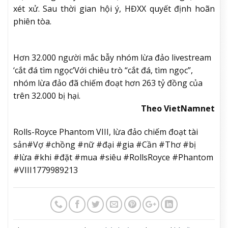
xét xử. Sau thời gian hội ý, HĐXX quyết định hoãn
phiên tòa.
Hơn 32.000 người mắc bẫy nhóm lừa đảo livestream
‘cắt đá tìm ngọc’
Với chiêu trò “cắt đá, tìm ngọc”,
nhóm lừa đảo đã chiếm đoạt hơn 263 tỷ đồng của
trên 32.000 bị hại.
Theo VietNamnet
Rolls-Royce Phantom VIII, lừa đảo chiếm đoạt tài
sản#Vợ #chồng #nữ #đại #gia #Cần #Thơ #bị
#lừa #khi #đặt #mua #siêu #RollsRoyce #Phantom
#VIII1779989213