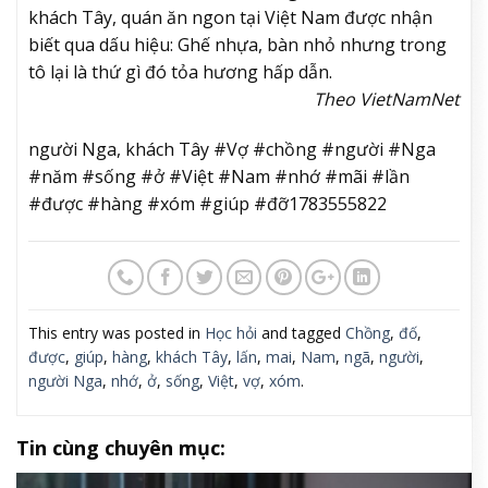
khách Tây, quán ăn ngon tại Việt Nam được nhận
biết qua dấu hiệu: Ghế nhựa, bàn nhỏ nhưng trong
tô lại là thứ gì đó tỏa hương hấp dẫn.
Theo VietNamNet
người Nga, khách Tây #Vợ #chồng #người #Nga
#năm #sống #ở #Việt #Nam #nhớ #mãi #lần
#được #hàng #xóm #giúp #đỡ1783555822
This entry was posted in
Học hỏi
and tagged
Chồng
,
đố
,
được
,
giúp
,
hàng
,
khách Tây
,
lấn
,
mai
,
Nam
,
ngã
,
người
,
người Nga
,
nhớ
,
ở
,
sống
,
Việt
,
vợ
,
xóm
.
Tin cùng chuyên mục: