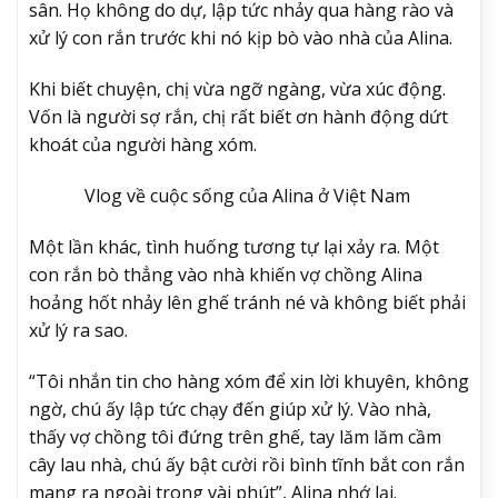
sân. Họ không do dự, lập tức nhảy qua hàng rào và
xử lý con rắn trước khi nó kịp bò vào nhà của Alina.
Khi biết chuyện, chị vừa ngỡ ngàng, vừa xúc động.
Vốn là người sợ rắn, chị rất biết ơn hành động dứt
khoát của người hàng xóm.
Vlog về cuộc sống của Alina ở Việt Nam
Một lần khác, tình huống tương tự lại xảy ra. Một
con rắn bò thẳng vào nhà khiến vợ chồng Alina
hoảng hốt nhảy lên ghế tránh né và không biết phải
xử lý ra sao.
“Tôi nhắn tin cho hàng xóm để xin lời khuyên, không
ngờ, chú ấy lập tức chạy đến giúp xử lý. Vào nhà,
thấy vợ chồng tôi đứng trên ghế, tay lăm lăm cầm
cây lau nhà, chú ấy bật cười rồi bình tĩnh bắt con rắn
mang ra ngoài trong vài phút”, Alina nhớ lại.