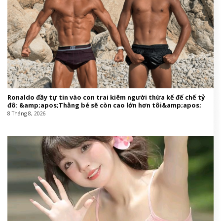
Ronaldo đầy tự tin vào con trai kiêm người thừa kế đế chế tỷ
đô: &amp;apos;Thằng bé sẽ còn cao lớn hơn tôi&amp;apos;
8 Tháng 8, 2026