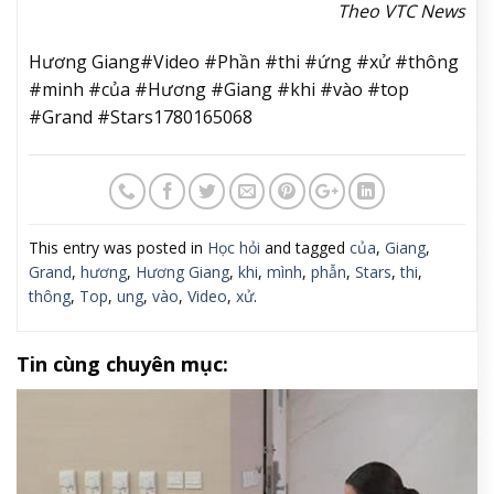
Theo VTC News
Hương Giang#Video #Phần #thi #ứng #xử #thông
#minh #của #Hương #Giang #khi #vào #top
#Grand #Stars1780165068
This entry was posted in
Học hỏi
and tagged
của
,
Giang
,
Grand
,
hương
,
Hương Giang
,
khi
,
mình
,
phẫn
,
Stars
,
thi
,
thông
,
Top
,
ung
,
vào
,
Video
,
xử
.
Tin cùng chuyên mục: