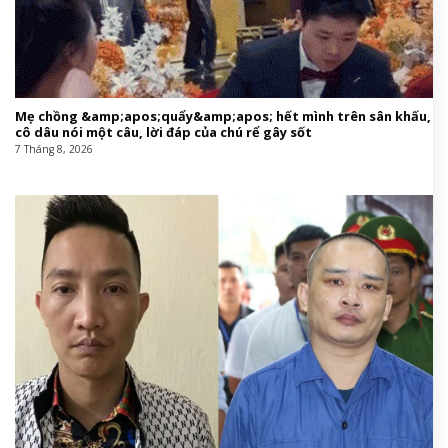
Mẹ chồng &amp;apos;quẩy&amp;apos; hết mình trên sân khấu,
cô dâu nói một câu, lời đáp của chú rể gây sốt
7 Tháng 8, 2026