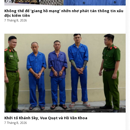
Không thể để ‘giang hồ mạng’ nhởn nhơ phát tán thông tin xấu
độc kiếm tiền
7 Tháng 8, 2026
Khởi tố Khánh Sky, Vua Quạt và Hồ Văn Khoa
7 Tháng 8, 2026