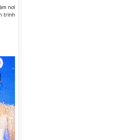
làm nơi
h trình