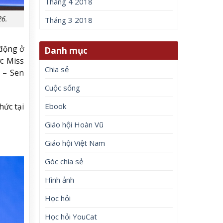
Tháng 4 2018
26.
Tháng 3 2018
 động ở
Danh mục
ức Miss
Chia sẻ
m – Sen
Cuộc sống
Ebook
hức tại
Giáo hội Hoàn Vũ
Giáo hội Việt Nam
Góc chia sẻ
Hình ảnh
Học hỏi
Học hỏi YouCat