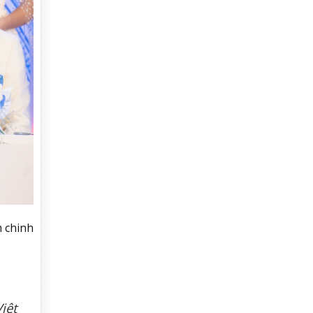
m chinh
iệt