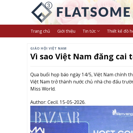
Skip
to
content
Trang chủ
Giới thiệu
Tin tức
Thiết kế đồ h
GIÁO HỘI VIỆT NAM
Vì sao Việt Nam đăng cai 
Qua buổi họp báo ngày 14/5, Việt Nam chính thứ
Việt Nam trở thành nước chủ nhà cho đấu trườ
Miss World.
Author:
Cecil.
15-05-2026.