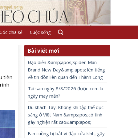
Góc chia sẻ
Cuộc sống
Bài viết mới
Đạo diễn &amp;apos;Spider-Man:
Brand New Day&amp;apos; lên tiếng
về tin đồn liên quan đến Thành Long
u tiên
rình
Tại sao ngày 8/8/2026 được xem là
ngày may mắn?
Du khách Tây: Không khí tập thể dục
sáng ở Việt Nam &amp;apos;có tính
gây nghiện rất cao&amp;apos;
Fan cuồng bị bắt vì đập cửa kính, gây